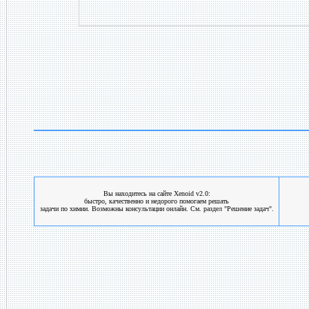
Вы находитесь на сайте Xenoid v2.0:
быстро, качественно и недорого помогаем решать
задачи по химии. Возможны консультации онлайн. См. раздел "Решение задач".