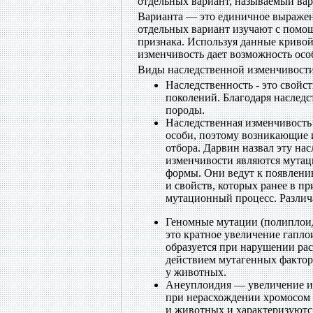
отдельных вариант, называемый ва
Варианта — это единичное выражени
отдельных вариант изучают с помо
признака. Используя данные криво
изменчивость дает возможность ос
Виды наследственной изменчивости
Наследственность - это свойс
поколений. Благодаря наследс
породы.
Наследственная изменчивость 
особи, поэтому возникающие и
отбора. Дарвин назвал эту на
изменчивости являются мутац
формы. Они ведут к появлени
и свойств, которых ранее в п
мутационный процесс. Различ
Геномные мутации (полиплоид
это кратное увеличение гаплои
образуется при нарушении ра
действием мутагенных факторо
у животных.
Анеуплоидия — увеличение ил
при нерасхождении хромосом 
и животных и характеризуютс