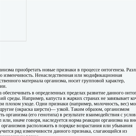
ганизма приобретать новые признаки в процессе онтогенеза. Раз
ю изменчивость. Ненаследственная или модификационная
ственного материала организма, носит групповой характер,
ии.
а обеспечивать в определенных пределах развитие данного онто
ий среды. Например, капуста в жарких странах не завязывает ко
и плохом уходе. Одни признаки (например, молочность, вес) мо
другие (окраска шерсти)— узкой. Таким образом, организмом
сть организма (его генотипа) в результате взаимодействия с усло
 или, иначе говоря, наследуется норма реакции организма на в
о организмов расположить в порядке возрастания или убывания
лучится ряд изменчивости данного признака, слагающийся из