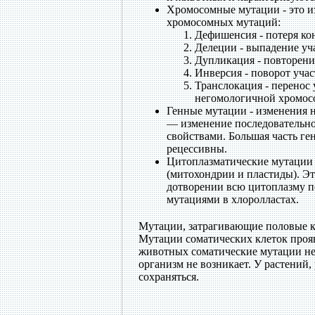
Хромосомные мутации - это и
хромосомных мутаций:
Дефишенсия - потеря ко
Делеции - выпадение уч
Дупликация - повторени
Инверсия - поворот учас
Транслокация - перенос 
негомологичной хромос
Генные мутации - изменения н
— изменение последовательно
свойствами. Большая часть ге
рецессивны.
Цитоплазматические мутации 
(митохондрии и пластиды). Эт
дотворении всю цитоплазму по
мутациями в хлоролластах.
Мутации, затрагивающие половые к
Мутации соматических клеток прояв
животных соматические мутации не 
организм не возникает. У растений
сохраняться.