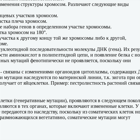
зменения структуры хромосом. Различают следующие виды
нцевых участков хромосом.
астка плеча хромосом.
е набора генов в определенном участке хромосомы.
тка хромосом на 180°.
участка к другому концу той же хромосомы либо к другой,
оме.
уклеотидной последовательности молекулы ДНК (гена). Их резу
сти аминокислот в полипелтидной цепи, и появление белка с н
нных мутаций фенотипически не проявляется, поскольку они
- связаны с изменениями органоидов цитоплазмы, содержащих
и мутации наследуются по материнской линии, т.к. зигота при о
лучает от яйцеклетки. Пример: пестролистность растений связа
летки (генеративные мутации), проявляются в следующем покол
ляются в тех органах, которые включают измененные клетки. У
передаются по наследству, поскольку из соматических клеток н
, размножающихся вегетативно, соматические мутации могут