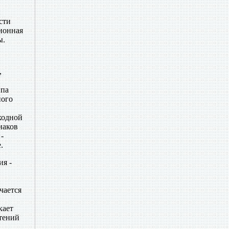
и
сти
ионная
ы.
,
ипа
ного
ходной
наков
-
.
ия -
чается
кает
стений