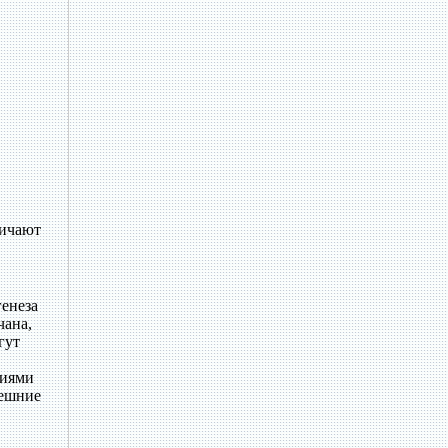
личают
генеза
чана,
гут
виями
нешние