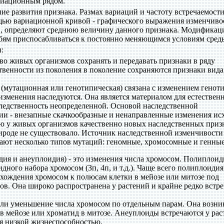
риационным рядом.
е развития признака. Размах вариаций и частоту встречаемост
щью вариационной кривой - графического выражения изменчиво
й, определяют среднюю величину данного признака. Модификац
обям приспосабливаться к постоянно меняющимся условиям сред
:
тво живых организмов сохранять и передавать признаки в ряду
твенности из поколения в поколение сохраняются признаки вида
(мутационная или генотипическая) связана с изменением генот
зменения наследуются. Она является материалом для естествен
следственность неопределенной. Основой наследственной
ии - внезапные скачкообразные и ненаправленные изменения ис
ю у живых организмов качественно новых наследственных приз
рироде не существовало. Источник наследственной изменчивости 
ают несколько типов мутаций: геномные, хромосомные и генные
ия и анеуплоидия) - это изменения числа хромосом. Полиплоид
дного набора хромосом (Зп, 4п, и т.д.). Чаще всего полиплоидия
схождения хромосом к полюсам клетки в мейозе или митозе под
в. Она широко распространена у растений и крайне редко встре
и уменьшение числа хромосом по отдельным парам. Она возни
в мейозе или хроматид в митозе. Анеуплоиды встречаются у ра
я низкой жизнеспособностью.