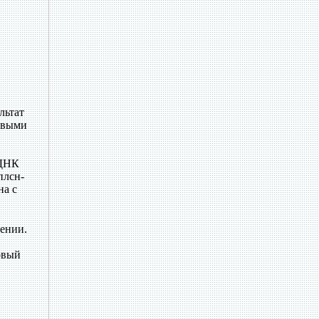
льтат
овыми
 ДНК
плсн-
на с
ении.
овый