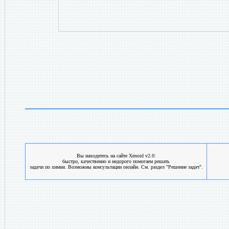
Вы находитесь на сайте Xenoid v2.0:
быстро, качественно и недорого помогаем решать
задачи по химии. Возможны консультации онлайн. См. раздел "Решение задач".