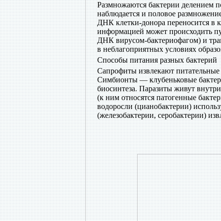
Размножаются бактерии делением п
наблюдается и половое размножение
ДНК клетки-донора переносится в 
информацией может происходить пут
ДНК вирусом-бактериофагом) и тра
в неблагоприятных условиях образо
Способы питания разных бактерий
Сапрофиты извлекают питательные в
Симбионты — клубеньковые бактери
биосинтеза. Паразиты живут внутр
(к ним относятся патогенные бакт
водоросли (цианобактерии) использ
(железобактерии, серобактерии) из