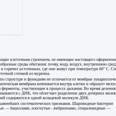
ающие клеточным строением, не имеющие настоящего оформлен
образные среды обитания: почву, воду, воздух, внутреннюю сред
в горячих источниках, где они живут при температуре 60° С. С
точной стенкой из муреина.
по структуре и функциям не отличается от мембран эукариотич
матическая мембрана впячивается внутрь клетки и образует мезо
 ферменты, участвующие в процессе дыхания. Во время деления
язываются с ДНК, что облегчает разделение двух дочерних моле
рий содержится в одной кольцевой молекуле ДНК.
 важнейших систематических признаков. Шаровидные бактерии
ные — бациллами, изогнутые - вибрионами, спиралевидные —