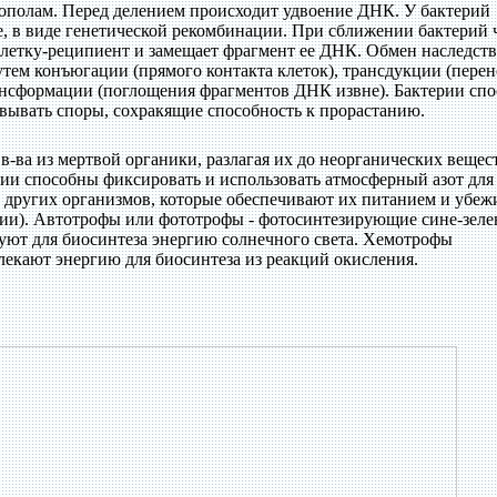
ополам. Перед делением происходит удвоение ДНК. У бактерий
, в виде генетической рекомбинации. При сближении бактерий 
клетку-реципиент и замещает фрагмент ее ДНК. Обмен наследст
ем конъюгации (прямого контакта клеток), трансдукции (перен
нсформации (поглощения фрагментов ДНК извне). Бактерии сп
вывать споры, сохракящие способность к прорастанию.
-ва из мертвой органики, разлагая их до неорганических вещес
и способны фиксировать и использовать атмосферный азот для
и других организмов, которые обеспечивают их питанием и убе
ерии). Автотрофы или фототрофы - фотосинтезирующие сине-зел
уют для биосинтеза энергию солнечного света. Хемотрофы
влекают энергию для биосинтеза из реакций окисления.