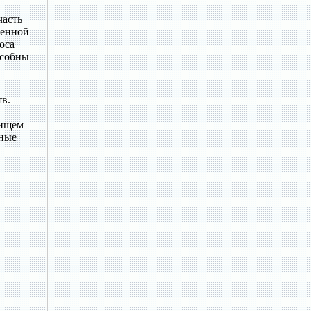
часть
венной
оса
особны
тв.
жищем
еные