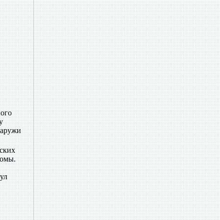
ного
у
наружи
еских
сомы.
кул