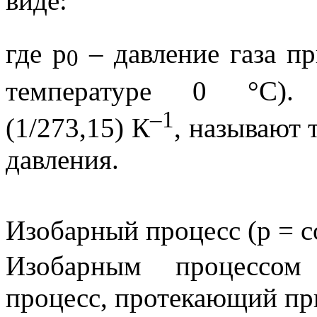
виде:
где
p
– давление газа п
0
температуре
0 °С
).
–1
(
1/273,15) К
, называют
давления
.
Изобарный процесс (
p
= c
Изобарным процессом
н
процесс, протекающий п