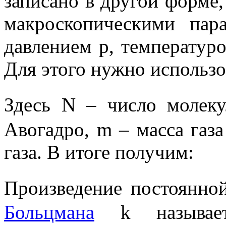
записано в другой форме
макроскопическими па
давлением
p
, температур
Для этого нужно использо
Здесь
N
– число молеку
Авогадро,
m
– масса газа
газа. В итоге получим:
Произведение постоянно
Больцмана
k
называ