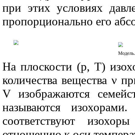
при этих условиях давл
пропорционально его абс
Модель.
На плоскости (
p
,
T
) изо
количества вещества
ν
при
V
изображаются семейс
называются
изохорами
.
соответствуют изохо
отношению к оси температу