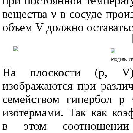
при постоянной темпера
вещества
ν
в сосуде прои
объем
V
должно оставатьс
Модель. И
На плоскости (
p
,
V
изображаются при разли
семейством гипербол
p
изотермами
. Так как ко
в этом соотношении