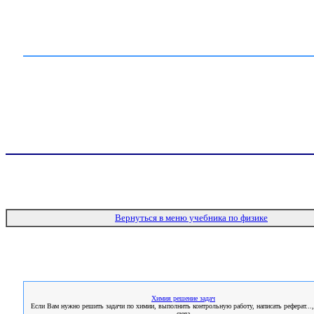
Вернуться в меню учебника по физике
Химия решение задач
Если Вам нужно решить задачи по химии, выполнить контрольную работу, написать реферат...,
сюда