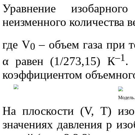
Уравнение изобарного
неизменного количества 
где
V
– объем газа при 
0
–1
α
равен (
1/273,15) К
.
коэффициентом объемного
Модель.
На плоскости (
V
,
T
) из
значениях давления
p
изо