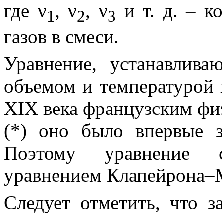
где
ν
,
ν
,
ν
и т. д. – к
1
2
3
газов в смеси.
Уравнение, устанавлива
объемом и температурой 
XIX века французским ф
(*)
оно было впервые 
Поэтому уравнение с
уравнением Клапейрона–
Следует отметить, что з