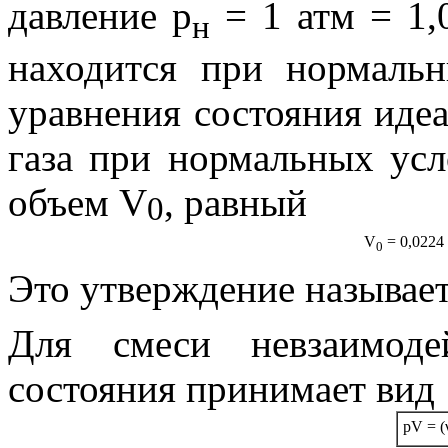
давление
p
= 1 атм = 1,
н
находится
при нормальн
уравнения состояния идеа
газа при нормальных усл
объем
V
, равный
0
V
= 0,0224
0
Это утверждение называе
Для смеси невзаимоде
состояния принимает вид
pV
= (