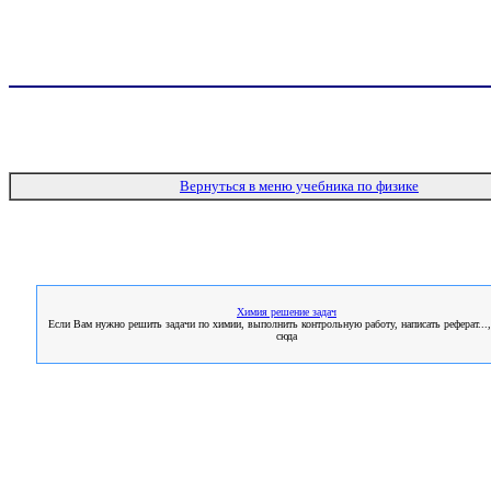
Вернуться в меню учебника по физике
Химия решение задач
Если Вам нужно решить задачи по химии, выполнить контрольную работу, написать реферат...,
сюда