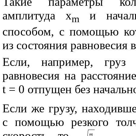
Такие параметры коле
амплитуда
x
и начал
m
способом, с помощью ко
из состояния равновесия 
Если, например, груз
равновесия на расстояни
t
= 0
отпущен без начальн
Если же грузу, находивш
с помощью резкого тол
скорость
то
,