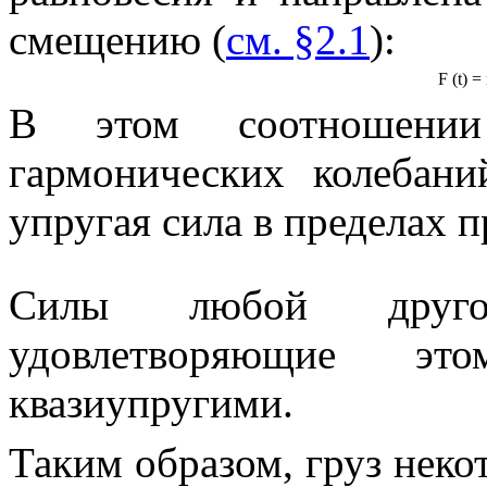
смещению
(
см. §2.1
):
F
(
t
) =
В этом соотношен
гармонических колебани
упругая сила в пределах
Силы любой друго
удовлетворяющие эт
квазиупругими
.
Таким образом, груз нек