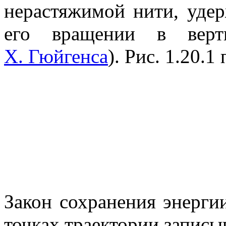
нерастяжимой нити, уде
его вращении в верти
Х. Гюйгенса
). Рис. 1.20.
Закон сохранения энерги
точках траектории записыв