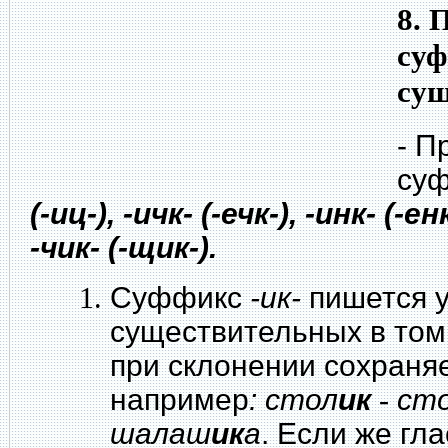
8. 
суф
сущ
- П
су
(-иц-), -ичк- (-ечк-), -инк- (-ен
-чик- (-щик-).
Суффикс
-ик-
пишется 
существительных в том
при склонении сохраняе
например
: стол
ик
-
ст
шалаш
ик
а
. Если же гл