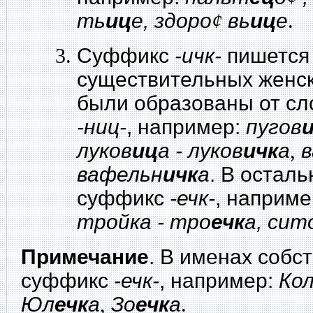
ть
иц
е, здоро
¢
вь
иц
е
.
Суффикс
-ичк-
пишется 
существительных женск
были образованы от с
-ниц-
, например:
пугов
луков
иц
а - луков
ичк
а
,
вафельн
ичк
а
. В остал
суффикс
-ечк-
, наприме
тройка - тро
ечк
а, сит
Примечание
. В именах собс
суффикс
-ечк-
, например:
Ко
Юл
ечк
а
,
Зо
ечк
а
.