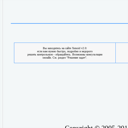
Вы находитесь на сайте Xenoid v2.0:
если вам нужно быстро, подробно и недорого
решить контрольную - обращайтесь. Возможны консультации
онлайн. См. раздел "Решение задач".
Copyright © 2005-201