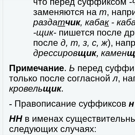
что перед суффиксом
-
заменяются на
т
, напр
разда
т
чик
, каба
к
- каб
-щик-
пишется после др
после
д, т, з, с,
ж
), нап
дрессиров
щик
,
камен
щ
Примечание
.
Ь
перед суффи
только после согласной
л
, н
кровель
щик
.
-
Правописание суффиксов
н
НН
в именах существительны
следующих случаях: