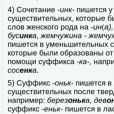
4) Сочетание
-инк-
пишется у
существительных, которые б
слов женского рода на
-ин
(
а),
бус
инк
а
,
жемчужина - жемчу
пишется в уменьшительных 
которые были образованы от
помощи суффикса
-ка-,
напр
сос
енк
а
.
5) Суффикс
-оньк-
пишется в
существительных после твер
например:
берез
оньк
а, дев
о
суффикс
-еньк-
пишется в ла