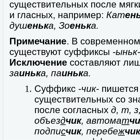
существительных после мягк
и гласных, например:
Кат
ен
душ
еньк
а, Зо
еньк
а.
Примечание
. В современном
существуют суффиксы
-ыньк-
Исключение
составляют ли
за
иньк
а, па
иньк
а.
Суффикс
-чик-
пишется 
существительных со зн
после согласных
д, т, з,
объез
д
чик
, автома
т
чи
подпи
с
чик
, перебе
ж
чи