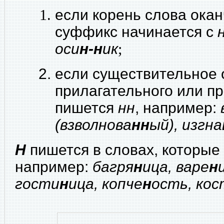
если корень слова ока
суффикс начинается с
оси
н-н
ик
;
если существительное 
прилагательного или пр
пишется
нн
, например:
(взволнова
нн
ый), изгна
Н
пишется в словах, которые
например:
багря
н
ица, варе
н
гости
н
ица, копче
н
ость, кос