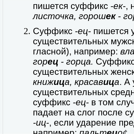
пишется суффикс
-ек-
,
листочка, горош
ек
- г
Суффикс
-ец-
пишется 
существительных мужско
гласной), например:
вл
гор
ец
- горца.
Суффик
существительных женск
книж
иц
а, красав
иц
а
. А
существительных средн
суффикс
-ец-
в том слу
падает на слог после 
-иц-
, если ударение пр
например:
пальт
ец
о
¢
,