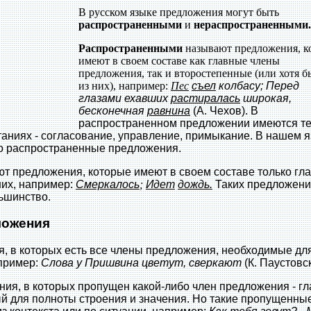
В русском языке предложения могут быть
распространенными
и
нераспространенными.
Распространенными
называют предложения, к
имеют в своем составе как главные члены
предложения, так и второстепенные (или хотя б
из них), например:
Пес
съел
колбасу; Перед
глазами ехавших
растиралась
широкая,
бесконечная
равнина
(А. Чехов). В
распространенном предложении имеются те
етаниях - согласование, управление, примыкание. В нашем 
о распространенные предложения.
т предложения, которые имеют в своем составе только гл
них, например:
Смеркалось
;
Идет
дождь.
Таких предложени
ьшинство.
ложения
 в которых есть все члены предложения, необходимые дл
пример:
Слова у Пришвина цветут, сверкают
(К. Паустовск
ия, в которых пропущен какой-либо член предложения - г
й для полноты строения и значения. Но такие пропущенны