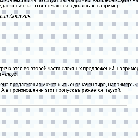
з контекста или по ситуации, например:
Как тебя зовут? -
едложения часто встречаются в диалогах, например:
осил Каюткин.
речаются во второй части сложных предложений, наприме
 - труд.
лена предложения может быть обозначен тире, например:
З
.
А в произношении этот пропуск выражается паузой.