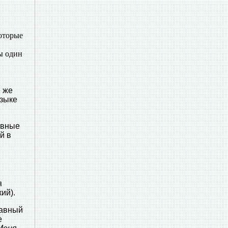
оторые
ы один
 же
языке
авные
й в
я
ий).
лавный
е