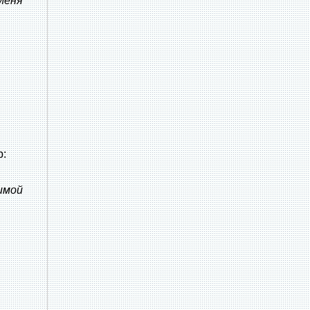
 Меня
р:
имой