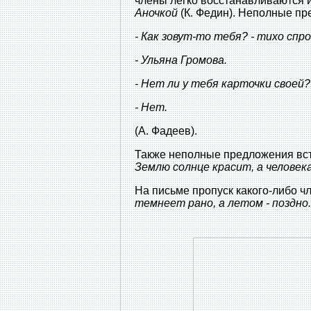
члены легко восстанавливаются и
Аночкой
(К. Федин). Неполные пр
- Как зовут-то тебя? - тихо спр
- Ульяна Громова.
- Нет ли у тебя карточки своей?
- Нет.
(А. Фадеев).
Также неполные предложения вст
Землю солнце красит, а человека
На письме пропуск какого-либо ч
темнеет рано, а летом - поздно