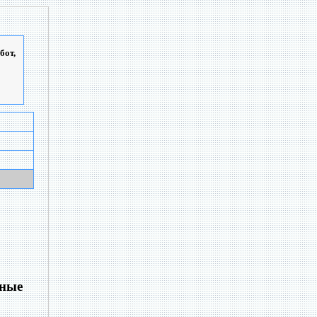
бот,
нные