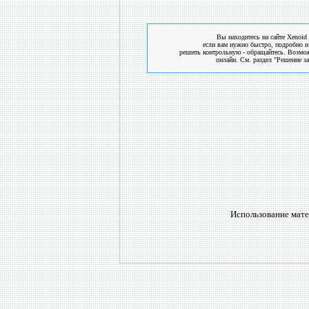
Вы находитесь на сайте Xenoid 
если вам нужно быстро, подробно и
решить контрольную - обращайтесь. Возмо
онлайн. См. раздел "Решение за
Использование мате