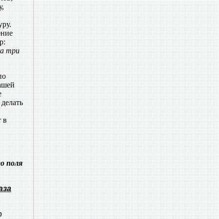
у,
уру.
ение
р:
на три
по
нашей
е
 делать
 в
го поля
аза
о