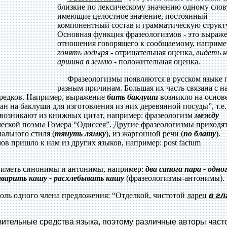
близкие по лексическому значению одному слов
имеющие целостное значение, постоянный
компонентный состав и грамматическую структ
Основная функция фразеологизмов - это выраж
отношения говорящего к сообщаемому, наприме
гонять лодыря
- отрицательная оценка,
видеть 
аршина в землю
- положительная оценка.
Фразеологизмы появляются в русском языке 
разным причинам. Большая их часть связана с 
предков. Например, выражение
бить баклуши
возникло на основ
ан на баклуши для изготовления из них деревянной посуды”, т.е.
е возникают из книжных цитат, например: фразеологизм
между
ческой поэмы Гомера “Одиссея”. Другие фразеологизмы приходят
ального стиля (
тянуть лямку
), из жаргонной речи (
по блату
).
в пришло к нам из других языков, например: post factum
 иметь синонимы и антонимы, например:
два сапога пара - одно
аварить кашу - расхлебывать кашу
(фразеологизмы-антонимы).
ль одного члена предложения: “Отделкой, чистотой
ларец
в гл
тельные средства языка, поэтому различные авторы част