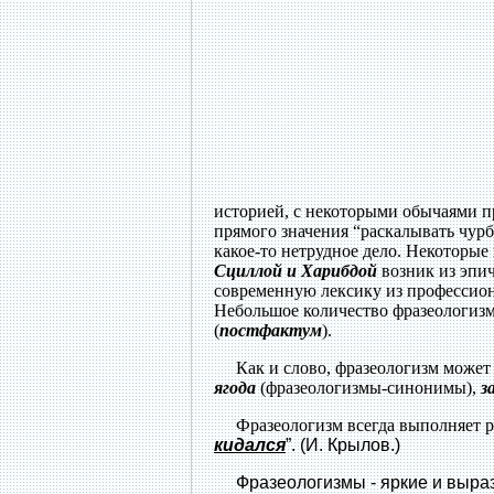
историей, с некоторыми обычаями 
прямого значения “раскалывать чурб
какое-то нетрудное дело. Некоторы
Сциллой и Харибдой
возник из эпи
современную лексику из профессион
Небольшое количество фразеологизмо
(
постфактум
).
Как и слово, фразеологизм может
ягода
(фразеологизмы-синонимы),
з
Фразеологизм всегда выполняет ро
кидался
”. (И. Крылов.)
Фразеологизмы - яркие и вырази