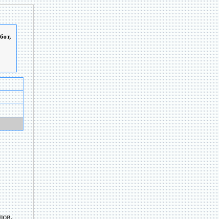
бот,
лов,