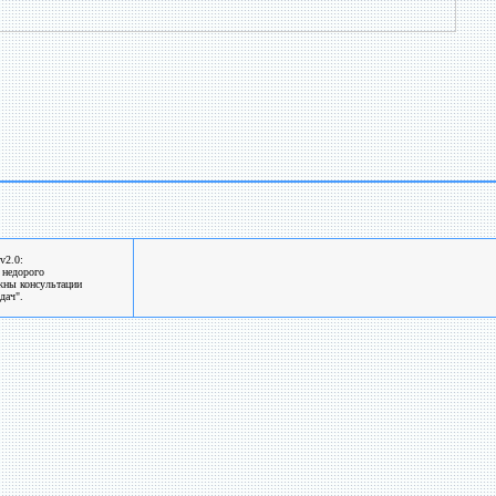
v2.0:
 недорого
жны консультации
дач".