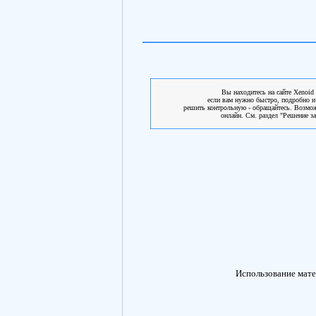
Вы находитесь на сайте Xenoid 
если вам нужно быстро, подробно и
решить контрольную - обращайтесь. Возмо
онлайн. См. раздел "Решение за
Использование мате