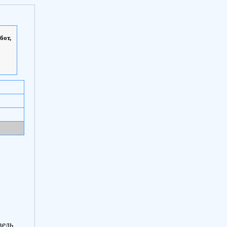
бот,
ведь