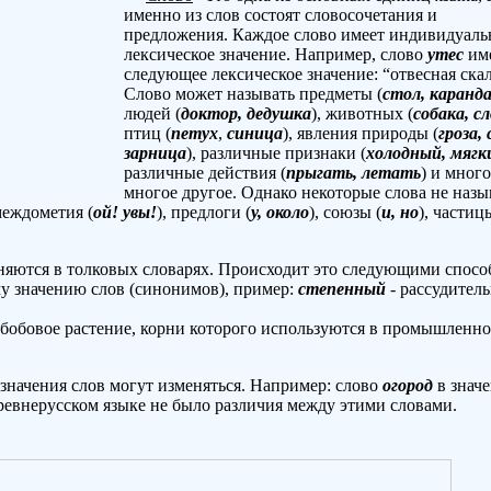
именно из слов состоят словосочетания и
предложения. Каждое слово имеет индивидуаль
лексическое значение. Например, слово
утес
им
следующее лексическое значение: “отвесная скал
Слово может называть предметы (
стол, каранд
людей (
доктор, дедушка
), животных (
собака, с
птиц (
петух
,
синица
), явления природы (
гроза, 
зарница
), различные признаки (
холодный, мягк
различные действия (
прыгать, летать
) и много
многое другое. Однако некоторые слова не наз
междометия (
ой! увы!
), предлоги (
у, около
), союзы (
и, но
), частиц
яются в толковых словарях. Происходит это следующими спосо
у значению слов (синонимов), пример:
степенный
- рассудител
 бобовое растение, корни которого используются в промышленно
начения слов могут изменяться. Например: слово
огород
в знач
древнерусском языке не было различия между этими словами.