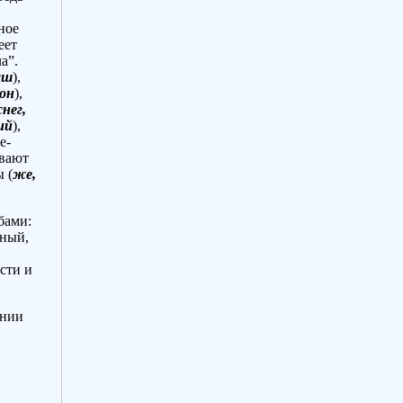
ное
еет
а”.
аш
),
лон
),
снег,
ий
),
е-
ывают
ы (
же,
бами:
ьный,
сти и
ении