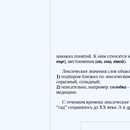
никаких понятий. К ним относятся 
еще
), местоимения (
он, она, твой
).
Лексические значения слов объясн
1)
подбором близких по лексическом
серьезный, солидный;
2)
описательно, например:
солодка
-
медицине.
С течением времени лексические з
“сад” сохранялось до XX века. А в 