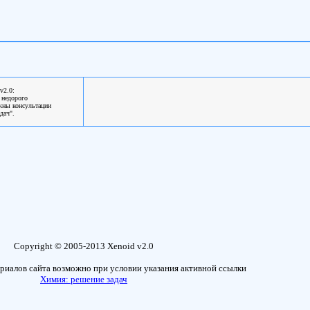
v2.0:
 недорого
жны консультации
дач".
Copyright © 2005-2013 Xenoid v2.0
риалов сайта возможно при условии указания активной ссылки
Химия: решение задач