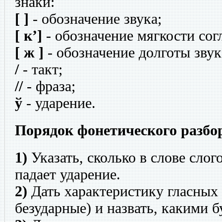
знаки:
[ ]
- обозначение звука;
[ к’]
- обозначение мягкости согл
[ ж ]
- обозначение долготы звук
/
- такт;
//
- фраза;
ў
- ударение.
Порядок фонетического разбо
1)
Указать, сколько в слове слог
падает ударение.
2)
Дать характеристику гласных 
безударные) и назвать, какими 