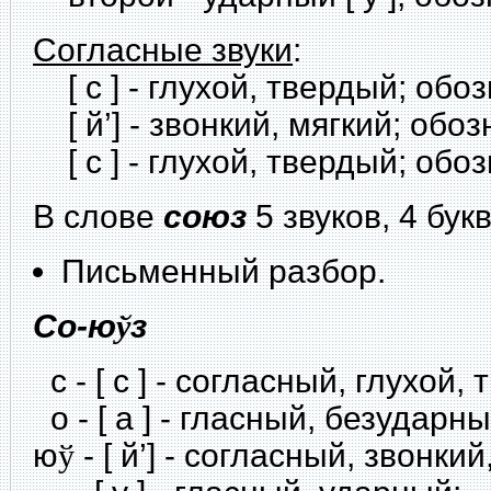
Согласные звуки
:
[ с ] - глухой, твердый; обоз
[ й’] - звонкий, мягкий; обоз
[ с ] - глухой, твердый; обоз
В слове
союз
5 звуков, 4 бук
Письменный разбор.
Со-ю
ў
з
с - [ с ] - согласный, глухой,
о - [ а ] - гласный, безударны
ю
ў
- [ й’] - согласный, звонкий