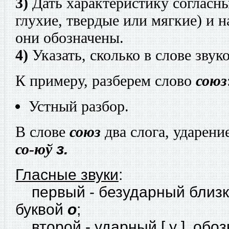
3)
Дать характеристику согласны
глухие, твердые или мягкие) и 
они обозначены.
4)
Указать, сколько в слове звуко
К примеру, разберем слово
союз
Устный разбор.
В слове
союз
два слога, ударение
со-ю
ў
з.
Гласные звуки
:
первый - безударный близкий
буквой
о
;
второй - ударный [ у ], обо