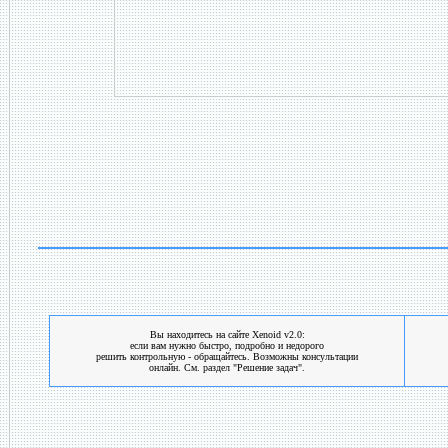
Вы находитесь на сайте Xenoid v2.0:
если вам нужно быстро, подробно и недорого
решить контрольную - обращайтесь. Возможны консультации
онлайн. См. раздел "Решение задач".