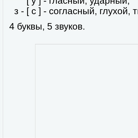
[ у ] - гласный, ударный;
з - [ с ] - согласный, глухой,
4 буквы, 5 звуков.