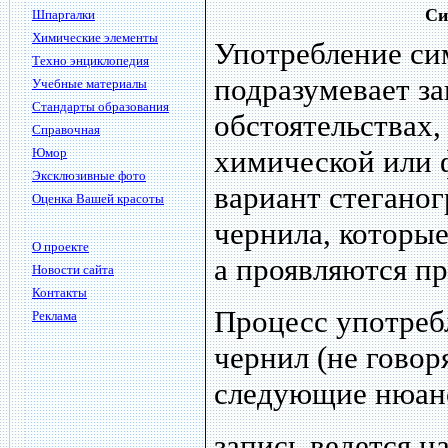
Си
Шпаргалки
Химические элементы
Употребление си
Техно энциклопедия
подразумевает з
Учебные материалы
Стандарты образования
обстоятельствах
Справочная
химической или 
Юмор
Эксклюзивные фото
вариант стеганог
Оценка Вашей красоты
чернила, которы
О проекте
а проявляются пр
Новости сайта
Контакты
Процесс употреб
Реклама
чернил (не говор
следующие нюан
запись ведется н