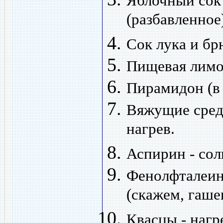
Яблочный сок 
(разбавленное)
Сок лука и бр
Пищевая лимон
Пирамидон (в 
Вяжущие средс
нагрев.
Аспирин - сол
Фенолфталеин 
(скажем, гаше
Квасцы - нагр