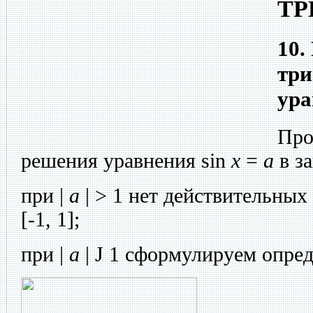
ТР
10.
три
ура
Про
решения уравнения sin
x
=
a
в з
при |
a
| > 1 нет действительных
[-1, 1];
при |
a
|
Ј
1 сформулируем опред