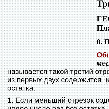
Тр
ГЕ
Пл
8. 
Об
ме
называется такой третий отр
из первых двух содержится ц
остатка.
1. Если меньший отрезок со
целое число раз без остатка