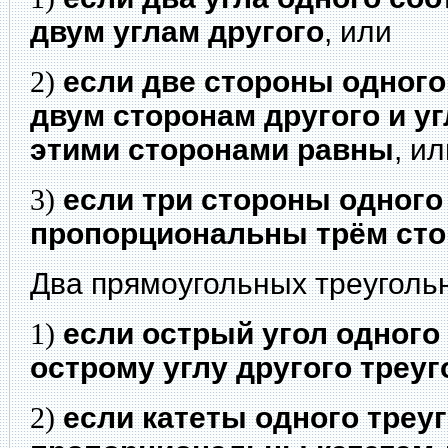
двум углам другого
, или
2)
если две стороны одног
двум сторонам другого и у
этими сторонами равны
, и
3)
если три стороны одного
пропорциональны трём сто
Два прямоугольных треуголь
1)
если острый угол одного
острому углу другого треу
2)
если катеты одного треу