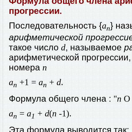
Формула общего члена ар
прогрессии.
Последовательность {
a
} на
n
арифметической прогресси
такое число
d
, называемое
р
арифметической прогрессии,
номера
n
a
+1 =
a
+
d
.
n
n
Формула общего члена :
"
n
О
a
=
a
+
d
(
n
-1).
n
1
Эта формула выводится так: