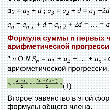
а
=
a
+
d
;
a
=
a
+
d
=
a
+2
2
1
3
2
1
a
=
a
+
d
=
a
+ 2
d = … = a
n
n-1
n-2
Формула суммы
n
первых 
арифметической прогресси
"
n
О
N S
= a
+ a
+ … + a
-
n
1
2
n
арифметической прогрессии
(1)
Второе равенство в этой фор
формулы общего члена.