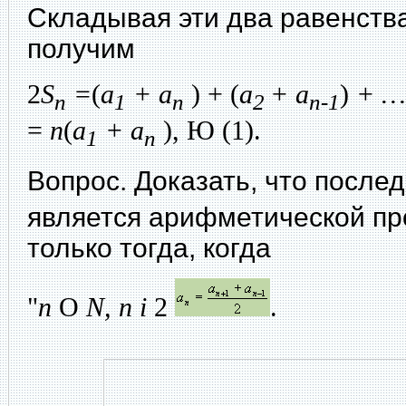
Складывая эти два равенства
получим
2
S
=
(
a
+ a
) + (
a
+ a
)
+ …
n
1
n
2
n-1
=
n
(
a
+ a
),
Ю
(1).
1
n
Вопрос. Доказать, что послед
является арифметической пр
только тогда, когда
"
n
О
N, n
і
2
.