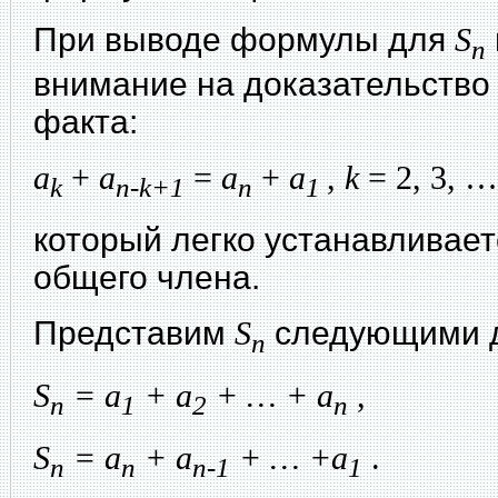
При выводе формулы для
S
n
внимание на доказательство
факта:
a
+
a
=
a
+
a
,
k
= 2, 3, …
k
n-k+1
n
1
который легко устанавливае
общего члена.
Представим
S
следующими д
n
S
= a
+ a
+ … + a
,
n
1
2
n
S
= a
+ a
+ … +a
.
n
n
n-1
1