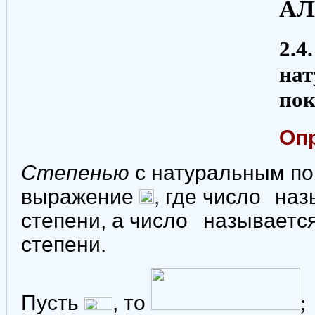
АЛ
2.4
нат
пок
Опр
Степенью
с натуральным по
выражение
, где число
наз
степени, а число
называетс
степени.
Пусть
, то
;