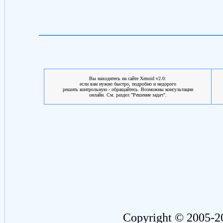
Вы находитесь на сайте Xenoid v2.0:
если вам нужно быстро, подробно и недорого
решить контрольную - обращайтесь. Возможны консультации
онлайн. См. раздел "Решение задач".
Copyright © 2005-2