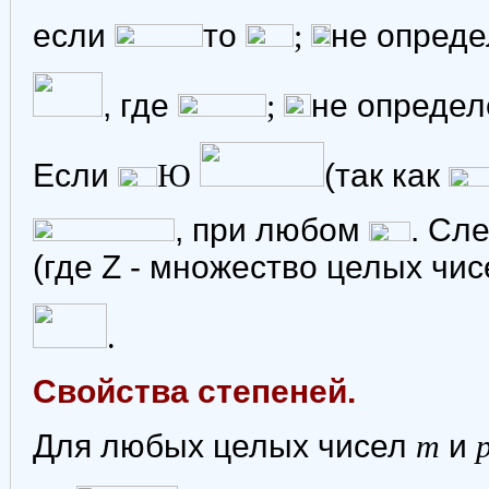
если
то
;
не опреде
, где
;
не определ
Если
Ю
(так как
, при любом
. Сл
(где Z - множество целых чис
.
Свойства степеней.
Для любых целых чисел
m
и