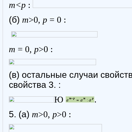
m<p
:
(б)
m
>0,
p
= 0 :
m
= 0,
p
>0 :
(в) остальные случаи свойств
свойства 3. :
Ю
.
5. (а)
m
>0,
p
>0 :