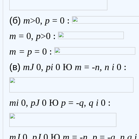
(б)
m
>0,
p
= 0 :
m
= 0,
p
>0 :
m = p
= 0 :
(в)
m
Ј
0,
p
і
0
Ю
m
= -
n, n
і
0 :
m
і
0,
p
Ј
0
Ю
p
= -
q, q
і
0 :
m
Ј
0,
p
Ј
0
Ю
m
= -
n, p
= -
q, n,q
і