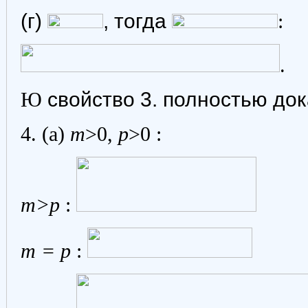
(г)
, тогда
:
.
Ю
свойство 3. полностью док
4. (a)
m
>0,
p
>0 :
m>p
:
m = p
: