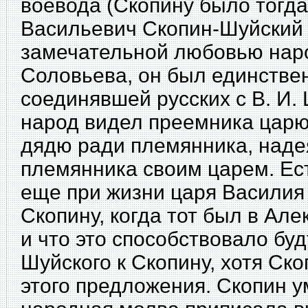
воевода (Скопину было тогда
Васильевич Скопин-Шуйский
замечательной любовью нар
Соловьева, он был единстве
соединявшей русских с В. И.
народ видел преемника царю
дядю ради племянника, надея
племянника своим царем. Ест
еще при жизни царя Василия
Скопину, когда тот был в Ал
и что это способствовало бу
Шуйского к Скопину, хотя Ско
этого предложения. Скопин ум