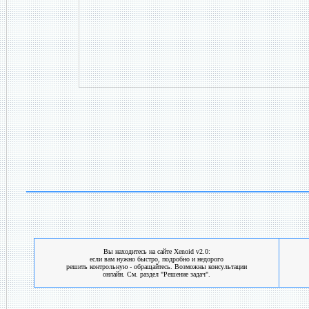
Вы находитесь на сайте Xenoid v2.0:
если вам нужно быстро, подробно и недорого
решить контрольную - обращайтесь. Возможны консультации
онлайн. См. раздел "Решение задач".