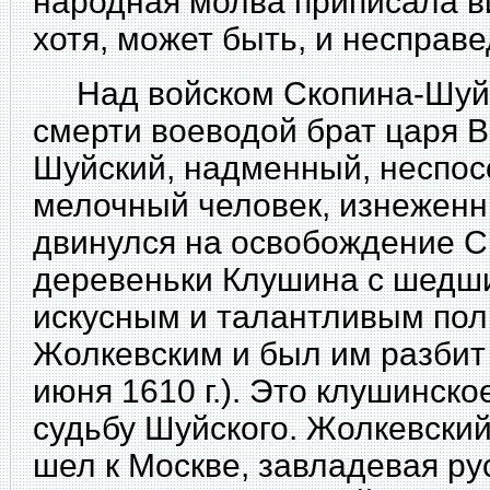
народная молва приписала в
хотя, может быть, и несправ
Над войском Скопина-Шуйск
смерти воеводой брат царя 
Шуйский, надменный, неспос
мелочный человек, изнеженн
двинулся на освобождение С
деревеньки Клушина с шедши
искусным и талантливым пол
Жолкевским и был им разбит 
июня 1610 г.). Это клушинск
судьбу Шуйского. Жолкевски
шел к Москве, завладевая ру