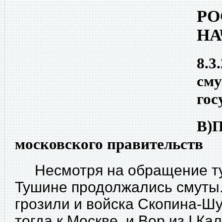
РО
НА
8.3
сму
гос
В)П
московского правительств
Несмотря на обращение туш
Тушине продолжались смуты.
грозили и войска Скопина-Ш
тогда к Москве, и Вор из I Ка