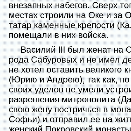
внезапных набегов. Сверх то
местах строили на Оке и за 
татар каменные крепости (Кал
помещали в них войска.
Василий III был женат на С
рода Сабуровых и не имел де
не хотел оставить великого 
(Юрию и Андрею), так как, по
своих уделов не умели устрои
разрешения митрополита (Да
свою жену постричься в мон
Софьи) и отправил ее на жит
женский Покровский монасты