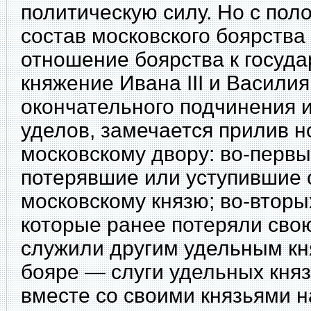
политическую силу. Но с пол
состав московского боярства
отношение боярства к госуда
княжение Ивана III и Василия I
окончательного подчинения 
уделов, замечается прилив н
московскому двору: во-первы
потерявшие или уступившие 
московскому князю; во-вторых
которые ранее потеряли сво
служили другим удельным кня
бояре — слуги удельных кня
вместе со своими князьями н