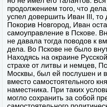
но не имел его талантов. Вс
продолжением того, что делал
успел довершить Иван III, то
Покорив Новгород, Иван ост
самоуправление в Пскове. В
не давала тогда поводов к в
дела. Во Пскове не было вну
Находясь на окраине Русской
страхе от литвы и немцев, П
Москвы, был ей послушен и в
вместо самостоятельного кня
наместника. При таких услов
могло сохранить за собой пр
самостоятельного политическ