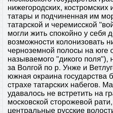
нижегородских, костромских 
татары и подчиненная им мо
татарской и черемисской "во
могли жить спокойно у себя 
возможности колонизовать н
черноземной полосы на юге о
называемого "дикого поля"),
за Волгой по р. Унже и Ветлуг
южная окраина государства 
страхе татарских набегов. Ма
удавалось не встретить на г
московской сторожевой рати,
центральные русские волост