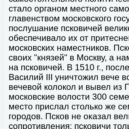
стало органом местного сам
главенством московского гос
послушание псковичей велик
обеспечивало их от притесне
московских наместников. Пс
своих "князей" в Москву, а 
на псковичей. В 1510 г., посл
Василий III уничтожил вече в
вечевой колокол и вывел из 
московские волости 300 семе
место прислал столько же се
городов. Псков не оказал ве
сопротивления: псковичи тол