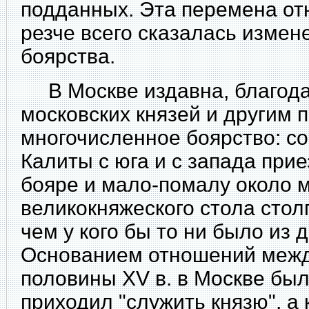
подданных. Эта
перемена от
резче всего сказалась измен
боярства.
В Москве издавна, благода
московских князей и другим 
многочисленное боярство: с
Калиты с юга и с запада пр
бояре и мало-помалу около м
великокняжеского стола стол
чем у кого бы то ни было из д
Основанием отношений межд
половины XV в. в Москве был
приходил "служить князю", а 