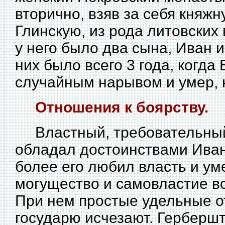
вторично, взяв за себя княж
Глинскую, из рода литовских
у него было два сына, Иван 
них было всего 3 года, когда 
случайным нарывом и умер, н
Отношения к боярству.
Властный, требовательный 
обладал достоинствами Ивана
более его любил власть и ум
могущество и самовластие в
При нем простые удельные о
государю исчезают. Гербершт