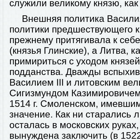
служили великому князю, как
Внешняя политика Васили
политики предшествующего к
прежнему притягивала к себ
(князья Глинские), а Литва, к
примириться с уходом князей
подданства. Дважды вспыхи
Василием III и литовским ве
Сигизмундом Казимировичем. 
1514 г. Смоленском, имевши
значение. Как ни старались л
осталась в московских руках
вынуждена заключить (в 1522