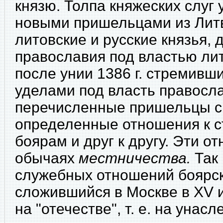
князю. Толпа княжеских слуг
новыми пришельцами из Лит
литовские и русские князья,
православия под властью ли
после унии 1386 г. стремивш
уделами под власть правосла
перечисленные пришельцы ск
определенные отношения к 
боярам и друг к другу. Эти 
обычаях
местничества.
Так 
служебных отношений боярс
сложившийся в Москве в XV и
на "отечестве", т. е. на унас