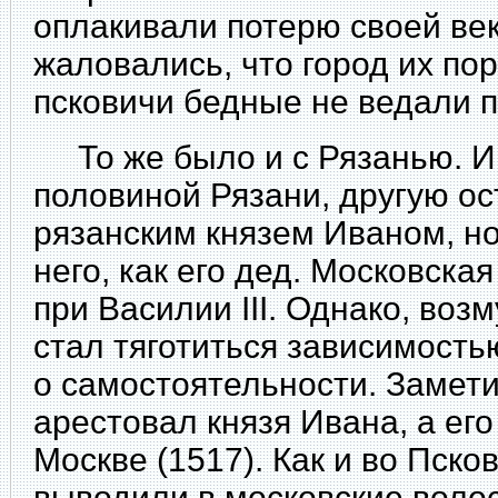
оплакивали потерю своей ве
жаловались, что город их пор
псковичи бедные
не ведали 
То же было и с Рязанью. Ива
половиной Рязани, другую о
рязанским князем Иваном, н
него, как его дед. Московска
при Василии III. Однако, воз
стал тяготиться зависимость
о самостоятельности. Замети
арестовал князя Ивана, а ег
Москве (1517). Как и во Пско
выводили в московские волос