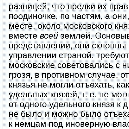
разницей, что предки их пра
поодиночке, по частям, а он
месте, около московского кн
вместе
всей
землей. Основыв
представлении, они склонны 
управлении страной, требуют
московские советовались с н
грозя, в противном случае, 
князья не могли отъехать, ка
удельных князей, т. е. не мо
от одного удельного князя к 
не было и можно было отъеха
к немцам под иноверную власт