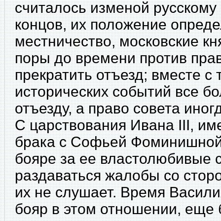
считалось изменой русскому 
концов, их положение опреде
местничество, московские кн
поры до времени против прав
прекратить отъезд; вместе с
исторических событий все б
отъезду, а право совета иног
С царствования Ивана III, им
брака с Софьей Фоминишной
бояре за ее властолюбивые 
раздаваться жалобы со сторо
их не слушает. Время Васили
бояр в этом отношении, еще