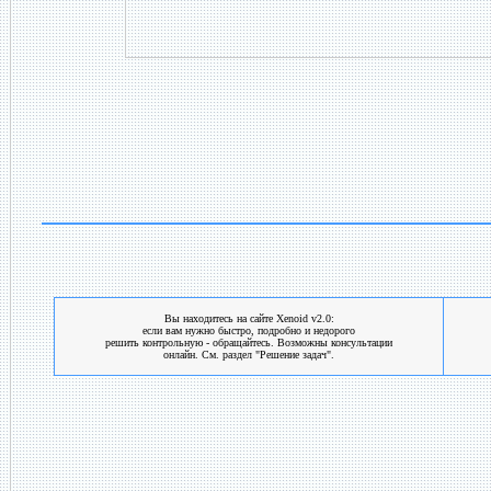
Вы находитесь на сайте Xenoid v2.0:
если вам нужно быстро, подробно и недорого
решить контрольную - обращайтесь. Возможны консультации
онлайн. См. раздел "Решение задач".