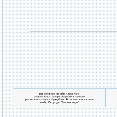
Вы находитесь на сайте Xenoid v2.0:
если вам нужно быстро, подробно и недорого
решить контрольную - обращайтесь. Возможны консультации
онлайн. См. раздел "Решение задач".