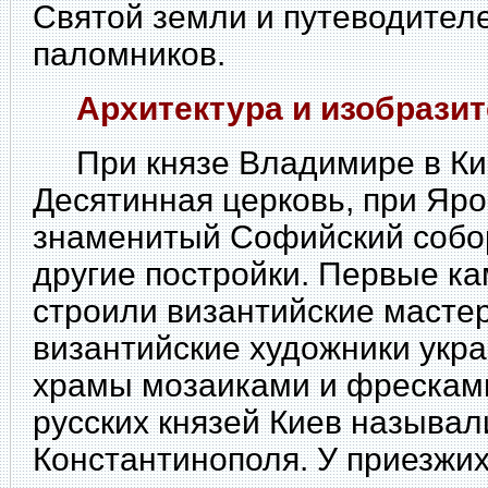
Святой земли и путеводител
паломников.
Архитектура и изобразит
При князе Владимире в Ки
Десятинная церковь, при Яр
знаменитый Софийский собор
другие постройки. Первые к
строили византийские масте
византийские художники укр
храмы мозаиками и фресками
русских князей Киев называ
Константинополя. У приезжих