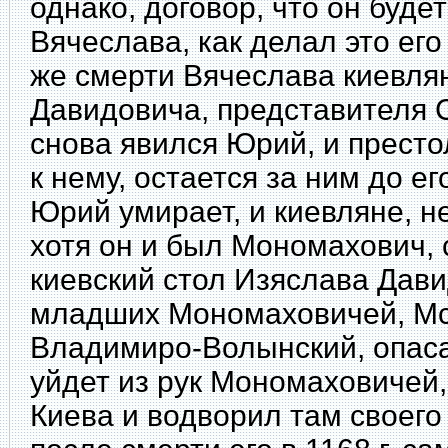
однако, договор, что он буде
Вячеслава, как делал это его
же смерти Вячеслава киевля
Давидовича, представителя С
снова явился Юрий, и престо
к нему, остается за ним до его
Юрий умирает, и киевляне, н
хотя он и был Мономахович, 
киевский стол Изяслава Дави
младших Мономаховичей, Мс
Владимиро-Волынский, опасая
уйдет из рук Мономаховичей,
Киева и водворил там своего