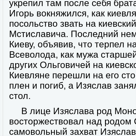
укрепил там после себя брата
Игорь вокняжился, как киевл
посольство звать на киевски
Мстиславича. Последний нем
Киеву, объявив, что терпел 
Всеволода, как мужа старшей
других Ольговичей на киевск
Киевляне перешли на его сто
плен и погиб, а Изяслав зан
стол.
В лице Изяслава род Моно
восторжествовал над родом 
самовольный захват Изяслав