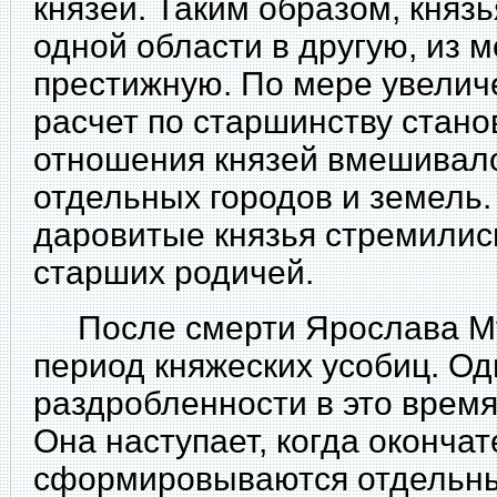
князей. Таким образом, княз
одной области в другую, из м
престижную. По мере увелич
расчет по старшинству стано
отношения князей вмешивал
отдельных городов и земель
даровитые князья стремилис
старших родичей.
После смерти Ярослава Муд
период княжеских усобиц. О
раздробленности в это время
Она наступает, когда оконча
сформировываются отдельны