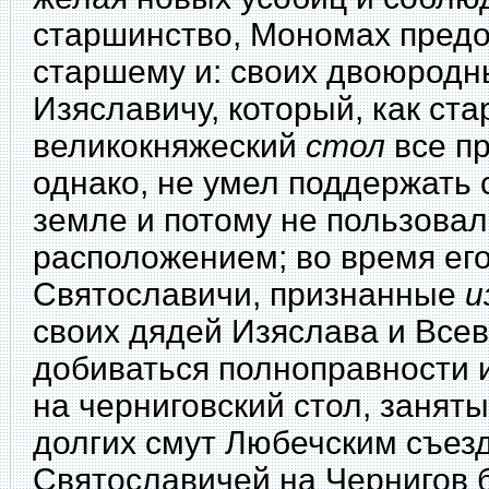
старшинство, Мономах предо
старшему и: своих двоюродн
Изяславичу, который, как ста
великокняжеский
стол
все пр
однако, не умел поддержать 
земле и потому не пользова
расположением; во время ег
Святославичи, признанные
и
своих дядей Изяслава и Всев
добиваться полноправности 
на черниговский стол, заня
долгих смут Любечским съезд
Святославичей на Чернигов 