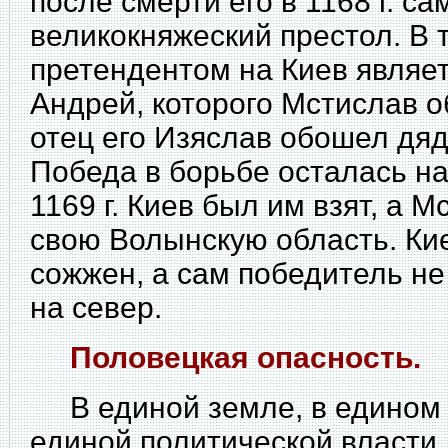
после смерти его в 1168 г. са
великокняжеский престол. В 
претендентом на Киев являе
Андрей, которого Мстислав о
отец его Изяслав обошел дя
Победа в борьбе осталась на
1169 г. Киев был им взят, а 
свою Волынскую область. Ки
сожжен, а сам победитель не
на север.
Половецкая опасность.
В единой земле, в едином 
единой политической власти