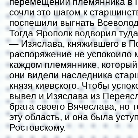
перемещении племянника в 
сочли это шагом к старшинст
поспешили выгнать Всеволод
Тогда Ярополк водворил туд
— Изяслава, княжившего в По
распоряжение не успокоило 
каждом племяннике, который
они видели наследника стар
князя киевского. Чтобы успок
вывел и Изяслава из Переяс
брата своего Вячеслава, но т
эту область, и она была уст
Ростовскому.