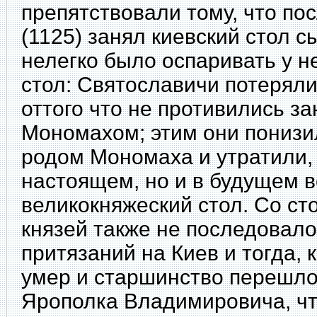
препятствовали тому, что п
(1125) занял киевский стол с
нелегко было оспаривать у н
стол: Святославичи
потеряли
оттого что не противились за
Мономахом; этим они понизи
родом Мономаха и утратили, 
настоящем, но и в будущем в
великокняжеский стол. Со ст
князей также не последовал
притязаний на Киев и тогда, 
умер и старшинство перешло 
Ярополка Владимировича, чт