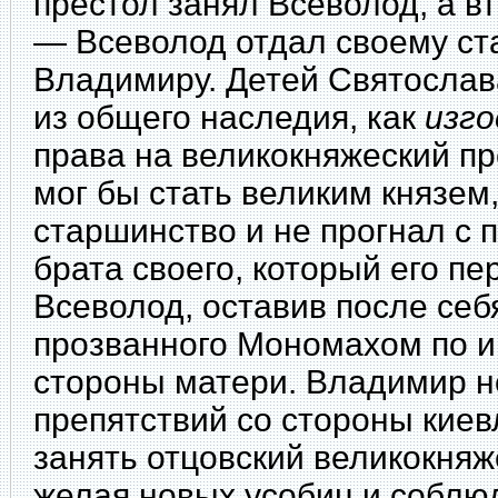
престол занял Всеволод, а в
— Всеволод отдал своему с
Владимиру. Детей Святослав
из общего наследия, как
изго
права на великокняжеский пр
мог бы стать великим князем
старшинство и не прогнал с 
брата своего, который его пе
Всеволод, оставив после се
прозванного Мономахом по и
стороны матери. Владимир н
препятствий со стороны киев
занять отцовский великокняж
желая новых усобиц и соблю