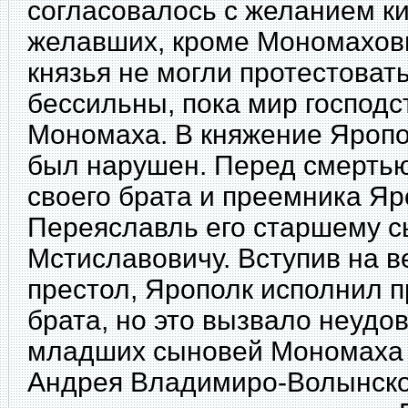
согласовалось с желанием ки
желавших, кроме Мономахови
князья не могли протестоват
бессильны, пока мир господс
Мономаха. В княжение Яропол
был нарушен. Перед
смертью
своего брата и преемника Яр
Переяславль его старшему с
Мстиславовичу. Вступив на 
престол, Ярополк исполнил 
брата, но это вызвало неудо
младших сыновей Мономаха 
Андрея Владимиро-Волынског