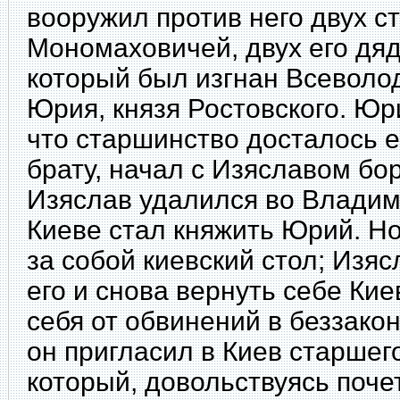
вооружил против него двух с
Мономаховичей, двух его дя
который был изгнан Всеволо
Юрия, князя Ростовского. Юр
что старшинство досталось е
брату, начал с Изяславом бо
Изяслав удалился во Владим
Киеве стал княжить Юрий. Но
за собой киевский стол; Изяс
его и снова вернуть себе Кие
себя от обвинений в беззако
он пригласил в Киев старшег
который, довольствуясь поче