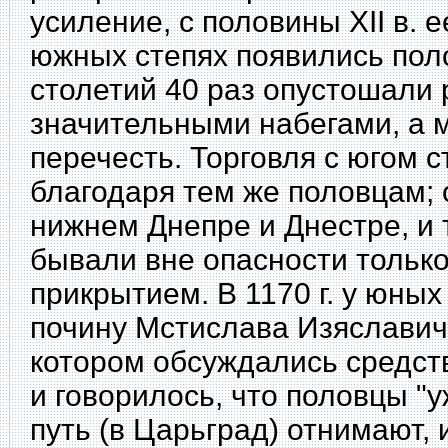
усиление, с половины XII в. е
южных степях появились поло
столетий 40 раз опустошали
значительными набегами, а м
перечесть. Торговля с югом 
благодаря тем же половцам; 
нижнем Днепре и Днестре, и
бывали вне опасности тольк
прикрытием. В 1170 г. у юных
почину Мстислава Изяславича
котором обсуждались средст
и говорилось, что половцы "у
путь (в Царьград) отнимают,