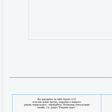
Вы находитесь на сайте Xenoid v2.0:
если вам нужно быстро, подробно и недорого
решить контрольную - обращайтесь. Возможны консультации
онлайн. См. раздел "Решение задач".