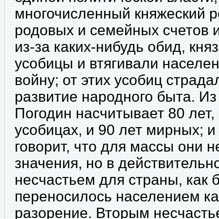
многочисленный княжеский р
родовых и семейных счетов 
из-за каких-нибудь обид, кня
усобицы и втягивали населе
войну; от этих усобиц страд
развитие народного быта. Из 
Погодин насчитывает 80 лет
усобицах, и 90 лет мирных; и
говорит, что для массы они 
значения, но в действительн
несчастьем для страны, как 
переносилось населением к
разорение. Вторым несчасть