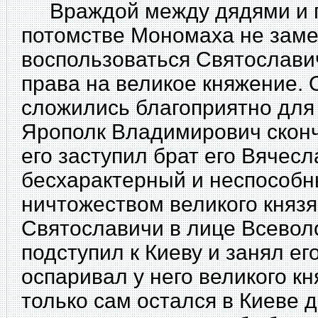
Враждой между дядями и п
потомстве Мономаха не зам
воспользоваться Святослави
права на великое княжение. 
сложились благоприятно для
Ярополк Владимирович сконча
его заступил брат его Вячесл
бесхарактерный и неспособн
ничтожеством великого княз
Святославичи в лице Всевол
подступил к Киеву и занял ег
оспаривал у него великого к
только сам остался в Киеве д