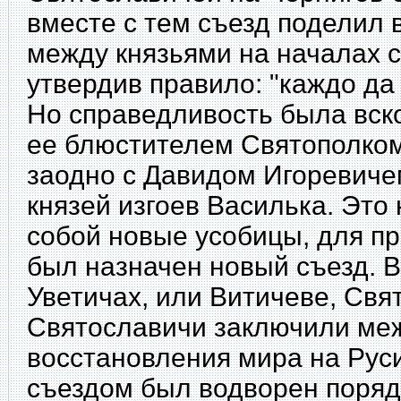
вместе с тем съезд поделил 
между князьями на началах 
утвердив правило: "каждо да
Но справедливость была вск
ее блюстителем Святополком
заодно с Давидом Игоревичем
князей изгоев Василька. Это
собой новые усобицы, для п
был назначен новый съезд. В 
Уветичах, или Витичеве, Свя
Святославичи заключили меж
восстановления мира на Руси
съездом был водворен поряд