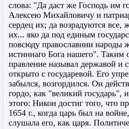
слова: "Да даст же Господь им го
Алексею Михайловичу и патриар
сердец их; да возрадуются все,
их... яко да под единым госуда
повсюду православнии народы ж
истиннаго Бога нашего". Таким 
правление называл державой и с
открыто с государевой. Его упре
забылся, возгордился. Он дейст
гордо, как "великий государь", 
этого: Никон достиг того, что п
1654 г., когда царь был на войне
слушала его, как царя. Политич