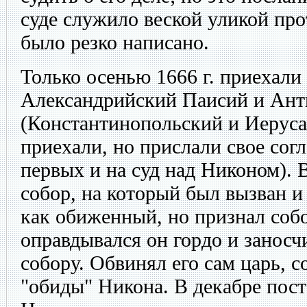
суде служило веской уликой про
было резко написано.
Только осенью 1666 г. приехали
Александрийский Паисий и Ан
(Константинопольский и Иеруса
приехали, но прислали свое согл
первых и на суд над Никоном). В
собор, на который был вызван и
как обиженный, но признал соб
оправдывался он гордо и заносч
собору. Обвинял его сам царь, с
"обиды" Никона. В декабре пос