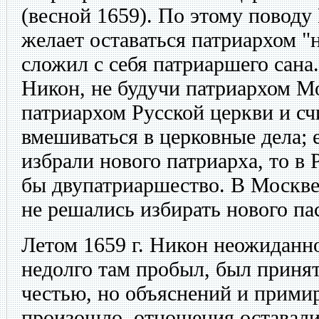
(весной 1659). По этому поводу 
желает оставаться патриархом "н
сложил с себя патриаршего сана
Никон, не будучи патриархом М
патриархом Русской церкви и сч
вмешиваться в церковные дела; 
избрали нового патриарха, то в 
бы двупатриаршество. В Москве 
не решались избирать нового па
Летом 1659 г. Никон неожиданн
недолго там пробыл, был приня
честью, но объяснений и прими
произошло, отношения оставали