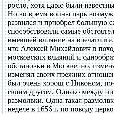
росло, хотя царю были известн
Но во время войны царь возмужа
развился и приобрел большую с
способствовали самые обстояте
имевшей влияние на впечатлител
что Алексей Михайлович в похо
московских влияний и однообра
обстановки в Москве; но, изменя
изменял своих прежних отношен
был очень хорош с Никоном, по
своим другом. Однако между ни
размолвки. Одна такая размолвк
неделе в 1656 г. по поводу церк