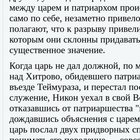
между царем и патриархом прои
само по себе, незаметно привело
полагают, что к разрыву привели
которым они склонны придавать
существенное значение.
Когда царь не дал должной, по
над Хитрово, обидевшего патри
въезде Теймураза, и перестал п
служение, Никон уехал в свой 
отказавшись от патриаршества "
дождавшись объяснения с царем
царь послал двух придворных сп
понимать его поведение — совсе