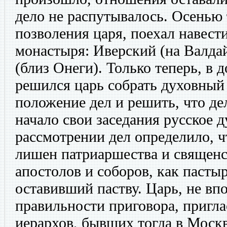
дело не распутывалось. Осенью т
позволения царя, поехал навест
монастыря: Иверский (на Валда
(близ Онеги). Только теперь, в 
решился царь собрать духовный
положение дел и решить, что дел
начало свои заседания русское д
рассмотрении дел определило, 
лишен патриаршества и священс
апостолов и соборов, как пастыр
оставивший паству. Царь, не вп
правильности приговора, пригла
иерархов, бывших тогда в Москв