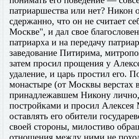
патриаршества или нет? Никон 
сдержанно, что он не считает се
Москве", и дал свое благослове
патриарха и на передачу патриа
заведование Питирима, митропо
затем просил прощения у Алекс
удаление, и царь простил его. 
монастыре (от Москвы верстах в 
принадлежавшем Никону лично, 
постройками и просил Алексея
оставлять его обители государе
своей стороны, милостиво обра
отношения между ними не поход