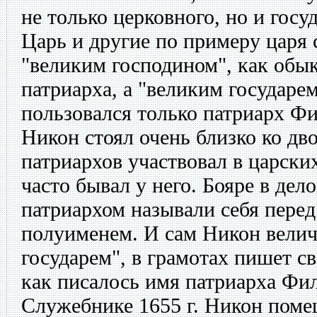
не только церковного, но и госу
Царь и другие по примеру царя 
"великим господином", как обы
патриарха, а "великим государе
пользовался только патриарх Фи
Никон стоял очень близко ко дв
патриархов участвовал в царских
часто бывал у него. Бояре в де
патриархом называли себя перед
полуименем. И сам Никон велич
государем", в грамотах пишет с
как писалось имя патриарха Фил
Служебнике 1655 г. Никон пом