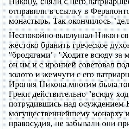
Никону, сняли с него патриарше
отправили в ссылку в Ферапонт
монастырь. Так окончилось "дел
Неспокойно выслушал Никон сво
жестоко бранить греческое духо
"бродягами". "Ходите всюду за
он им и с иронией советовал по
золото и жемчуги с его патриар
Ирония Никона многим была тог
Греки действительно "всюду хо
потрудившись над осуждением Н
могущественнейшему монарху и
правосудия, не забывали они пр