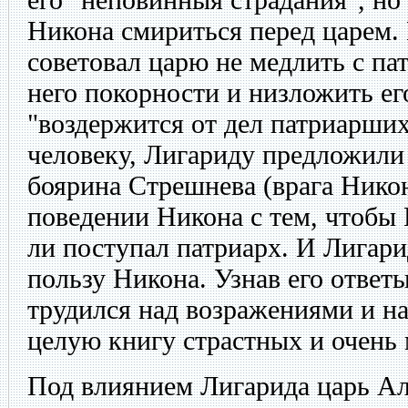
Никона смириться перед царем.
советовал царю не медлить с пат
него покорности и низложить его
"воздержится от дел патриарши
человеку, Лигариду предложили
боярина Стрешнева (врага Никон
поведении Никона с тем, чтобы
ли поступал патриарх. И Лигари
пользу Никона. Узнав его ответ
трудился над возражениями и на
целую книгу страстных и очень
Под влиянием Лигарида царь А