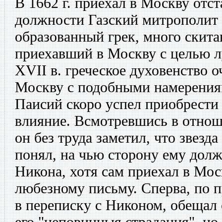
В 1662 г. приехал в Москву отс
должности Газский митрополит 
образованный грек, много скит
приехавший в Москву с целью л
XVII в. греческое духовенство 
Москву с подобными намерения
Паисий скоро успел приобрести
влияние. Всмотревшись в отнош
он без труда заметил, что звезд
понял, на чью сторону ему долж
Никона, хотя сам приехал в Мос
любезному письму. Сперва, по п
в переписку с Никоном, обещал 
его "неповинныя страдания", но 