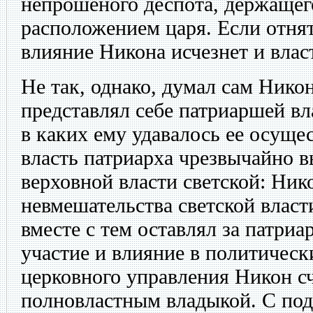
непрошеного деспота, держащег
расположением царя. Если отнят
влияние Никона исчезнет и влас
Не так, однако, думал сам Никон
представлял себе патриаршей вла
в каких ему удавалось ее осуще
власть патриарха чрезвычайно в
верховной власти светской: Ник
невмешательства светской власт
вместе с тем оставлял за патри
участие и влияние в политическ
церковного управления Никон с
полновластным владыкой. С по