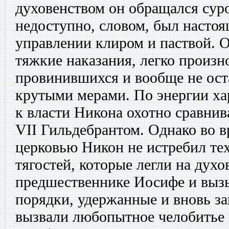
духовенством он обращался суро
недоступно, словом, был насто
управлении клиром и паствой. О
тяжкие наказания, легко произн
провинившихся и вообще не ост
крутыми мерами. По энергии ха
к власти Никона охотно сравнив
VII Гильдебрантом. Однако во в
церковью Никон не истребил те
тягостей, которые легли на духо
предшественнике Иосифе и вызы
порядки, удержанные и вновь з
вызвали любопытное челобитье 