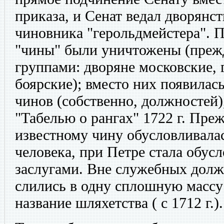
приказа, и Сенат ведал дворянст
чиновника "герольдмейстера". 
"чины" были уничтожены (преж
группами: дворяне московские, 
боярские); вместо них появилас
чинов (собственно, должностей)
"Табелью о рангах" 1722 г. Пре
известному чину обусловливала
человека, при Петре стала обус
заслугами. Вне служебных долж
слились в одну сплошную массу
название шляхетства ( с 1712 г.).