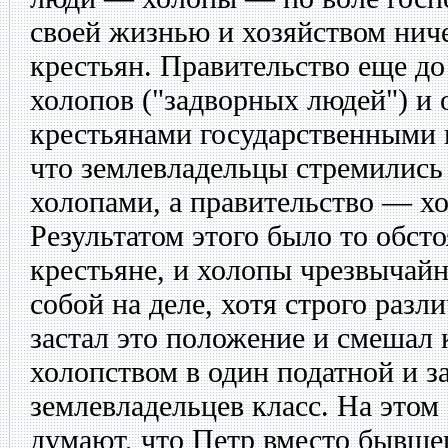
своей жизнью и хозяйством ниче
крестьян. Правительство еще до
холопов ("задворных людей") и 
крестьянами государственными 
что землевладельцы стремились 
холопами, а правительство — хо
Результатом этого было то обсто
крестьяне, и холопы чрезвычай
собой на деле, хотя строго разл
застал это положение и смешал 
холопством в один податной и з
землевладельцев класс. На этом
думают, что Петр вместо бывше