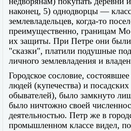
недворянам) покупать деревни 
наконец, 5) однодворцы — клас
землевладельцев, когда-то пос
преимущественно, границам Мос
их защиты. При Петре они были
"сказки", платили подушные под
личного землевладения и владен
Городское сословие, состоявшее 
людей (купечества) и посадских
обывателей), было замкнуто лиш
было ничтожно своей численно
деятельностью. Петр же в город
промышленном классе видел, по