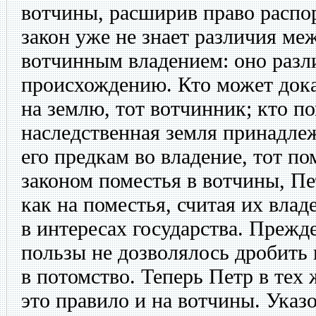
вотчины, расширив право распо
закон уже не знает различия м
вотчинным владением: оно разли
происхождению. Кто может дока
на землю, тот вотчинник; кто по
наследственная земля принадлеж
его предкам во владение, тот п
законом поместья в вотчины, Пе
как на поместья, считая их вл
в интересах государства. Прежд
пользы не дозволялось дробить 
в потомство. Теперь Петр в тех
это правило и на вотчины. Указо