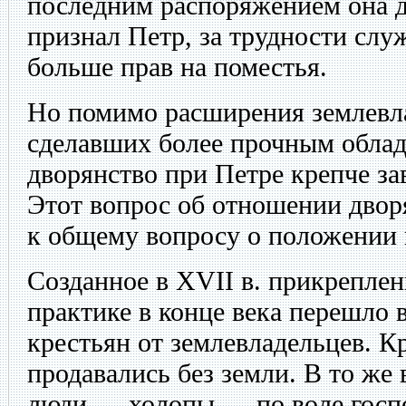
последним распоряжением она д
признал Петр, за трудности сл
больше прав на поместья.
Но помимо расширения землевла
сделавших более прочным облад
дворянство при Петре крепче за
Этот вопрос об отношении двор
к общему вопросу о положении 
Созданное в XVII в. прикреплен
практике в конце века перешло 
крестьян от землевладельцев. К
продавались без земли. В то же
люди — холопы — по воле госп