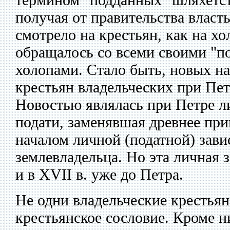
получая от правительства власт
смотрело на крестьян, как на хо
обращалось со всеми своими "п
холопами. Стало быть, новых н
крестьян владельческих при Пет
Новостью являлась при Петре 
подати, заменявшая древнее при
началом личной (податной) зави
землевладельца. Но эта личная 
и в XVII в. уже до Петра.
Не одни владельческие крестьян
крестьянское сословие. Кроме н