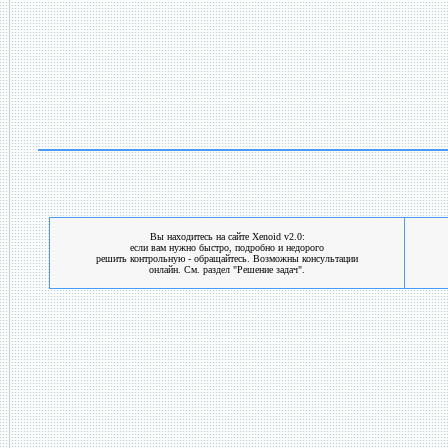
Вы находитесь на сайте Xenoid v2.0:
если вам нужно быстро, подробно и недорого
решить контрольную - обращайтесь. Возможны консультации
онлайн. См. раздел "Решение задач".