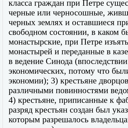
класса граждан при Петре сущес
черные или черносошные, живш
черных землях и оставшиеся пр
свободном состоянии, в каком бы
монастырские, при Петре изъят
монастырей и переданные в казе
в ведение Синода (впоследствии
экономических, потому что был
экономии); 3) крестьяне дворцо
различными повинностями ведом
4) крестьяне, приписанные к фа
разряд крестьян создан был указ
которым разрешалось владельца