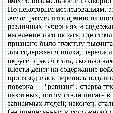
вместо поземельной и подворно
По некоторым исследованиям, э
желал разместить армию на пос
различных губерниях и содержа
население того округа, где стоял
признано было нужным высчита
для содержания полка, перечисл
округе и рассчитать, сколько к
внести денег на содержание войс
производилась перепись податно
поверка — "ревизия"; сперва пи
пахотных, потом стали писать в
зависимых людей; наконец, стал
(не приписанных к сословиям) л