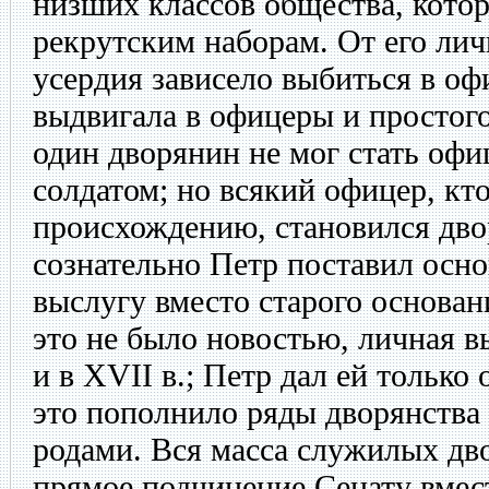
низших классов общества, кото
рекрутским наборам. От его ли
усердия зависело выбиться в оф
выдвигала в офицеры и простого
один дворянин не мог стать офи
солдатом; но всякий офицер, кт
происхождению, становился дво
сознательно Петр поставил ос
выслугу вместо старого основа
это не было новостью, личная в
и в XVII в.; Петр дал ей только
это пополнило ряды дворянств
родами. Вся масса служилых дв
прямое подчинение Сенату вмес