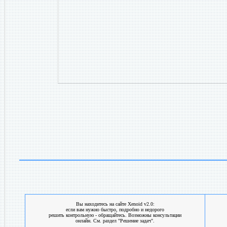
Вы находитесь на сайте Xenoid v2.0:
если вам нужно быстро, подробно и недорого
решить контрольную - обращайтесь. Возможны консультации
онлайн. См. раздел "Решение задач".