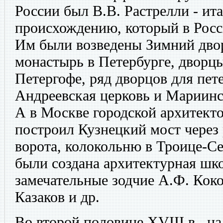
России был В.В. Растрелли - ит
происхождению, который в Росс
Им были возведены Зимний дво
монастырь в Петербурге, дворц
Петергофе, ряд дворцов для пет
Андреевская церковь и Мариинск
А в Москве городской архитект
построил Кузнецкий мост через
ворота, колокольню в Троице-С
были создана архитектурная шк
замечательные зодчие А.Ф. Коко
Казаков и др.
Во второй половине XVIII в., н