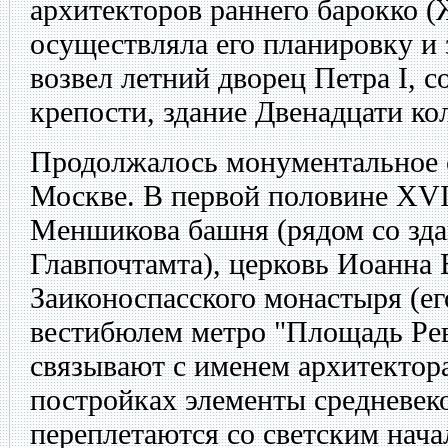
архитекторов раннего барокко (
осуществляла его планировку и 
возвел летний дворец Петра I, 
крепости, здание Двенадцати ко
Продолжалось монументальное с
Москве. В первой половине XVI
Меншикова башня (рядом со зд
Главпочтамта), церковь Иоанна 
Заиконоспасского монастыря (ег
вестибюлем метро "Площадь Рев
связывают с именем архитектора
постройках элементы средневек
переплетаются со светским нача