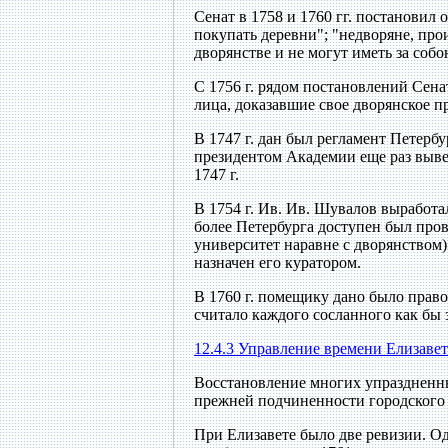
Сенат в 1758 и 1760 гг. постановил 
покупать деревни"; "недворяне, про
дворянстве и не могут иметь за собо
С 1756 г. рядом постановлений Сена
лица, доказавшие свое дворянское п
В 1747 г. дан был регламент Петерб
президентом Академии еще раз выве
1747 г.
В 1754 г. Ив. Ив. Шувалов выработа
более Петербурга доступен был пр
университет наравне с дворянством)
назначен его куратором.
В 1760 г. помещику дано было прав
считало каждого сосланного как бы 
12.4.3 Управление времени Елизаве
Восстановление многих упраздненны
прежней подчиненности городского с
При Елизавете было две ревизии. Од