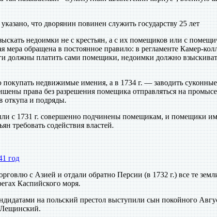
 указано, что дворянин повинен служить государству 25 лет
взыскать недоимки не с крестьян, а с их помещиков или с помещ
ная мера обращена в постоянное правило: в регламенте Камер-кол
ги должны платить сами помещики, недоимки должно взыскиват
о покупать недвижимые имения, а в 1734 г. — заводить суконные
лишены права без разрешения помещика отправляться на промысе
в откупа и подряды.
ыли с 1731 г. совершенно подчинены помещикам, и помещики и
ьян требовать содействия властей.
41 год
орговлю с Азией и отдали обратно Персии (в 1732 г.) все те земл
регах Каспийского моря.
кандидатами на польский престол выступили сын покойного Авгус
 Лещинский.