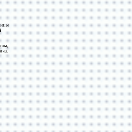
нчины
й
том,
ича.