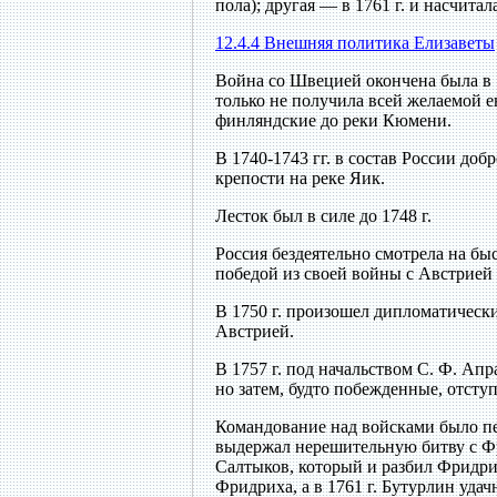
пола); другая — в 1761 г. и насчитал
12.4.4 Внешняя политика Елизаветы
Война со Швецией окончена была в 1
только не получила всей желаемой 
финляндские до реки Кюмени.
В 1740-1743 гг. в состав России до
крепости на реке Яик.
Лесток был в силе до 1748 г.
Россия бездеятельно смотрела на б
победой из своей войны с Австрией 
В 1750 г. произошел дипломатически
Австрией.
В 1757 г. под начальством С. Ф. Ап
но затем, будто побежденные, отсту
Командование над войсками было пе
выдержал нерешительную битву с Фр
Салтыков, который и разбил Фридрих
Фридриха, а в 1761 г. Бутурлин уда