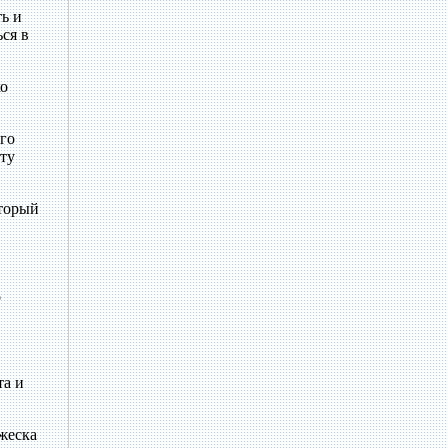
ть и
ся в
ко
ого
ту
оторый
о
та и
ужеска