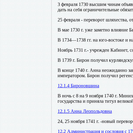
3 февраля 1730 высшим чинам объяв
дать на себя ограничительные обяза
25 февраля - переворот шляхества, 
В мае 1730 г. уже заметно влияние Б
В 1734—1738 гг. на юго-востоке и 
Ноябрь 1731 г.- учрежден Кабинет, 
В 1739 г. Бирон получил курляндску
В конце 1740 г. Анна неожиданно з
императором. Бирон получил регенс
12.1.4 Бироновщина
В ночь с 8 на 9 ноября 1740 г. Мин
государства и приняла титул велико
12.1.5 Анна Леопольдовна
24, 25 ноября 1741 г. -новый перевор
12.2 Администрация и сословия с 17