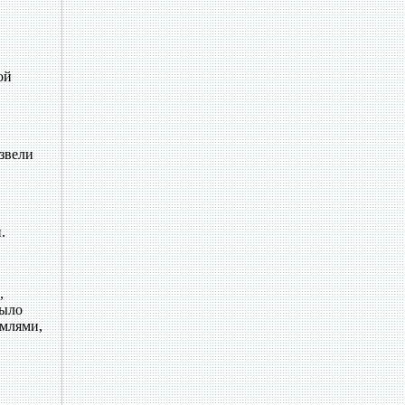
ой
озвели
.
,
было
емлями,