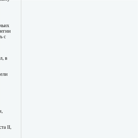
ичьих
легии
ь с
л, в
мели
и,
та II,