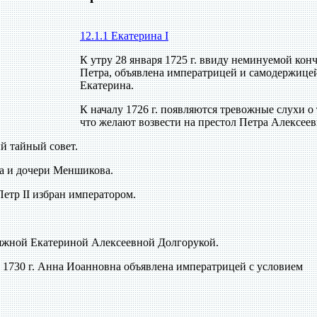
12.1.1 Екатерина I
К утру 28 января 1725 г. ввиду неминуемой ко
Петра, объявлена императрицей и самодержице
Екатерина.
К началу 1726 г. появляются тревожные слухи о 
что желают возвести на престол Петра Алексеев
й тайный совет.
ча и дочери Меншикова.
 Петр II избран императором.
княжной Екатериной Алексеевной Долгорукой.
ря 1730 г. Анна Иоанновна объявлена императрицей с условием