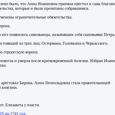
лено было, что Анна Иоанновна приняла престол и сама благов
тельства, которые и были прочитаны собравшимся.
отменены ограничительные обязательства.
ирона.
на юге появились самозванцы, называвшие себя сыновьями Петра
состоявший из трех лиц: Остермана, Головкина и Черкасского.
ю герцогскую корону.
анемогла и умерла после кратковременной болезни. Избран Иоан
тво.
их арестовал Бирона. Анна Леопольдовна стала правительницей
й княгини.
от. Елизавета у власти.
25 по 1741 год