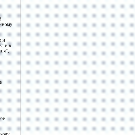
5
айному
о и
л и в
ия",
е
кое
школу