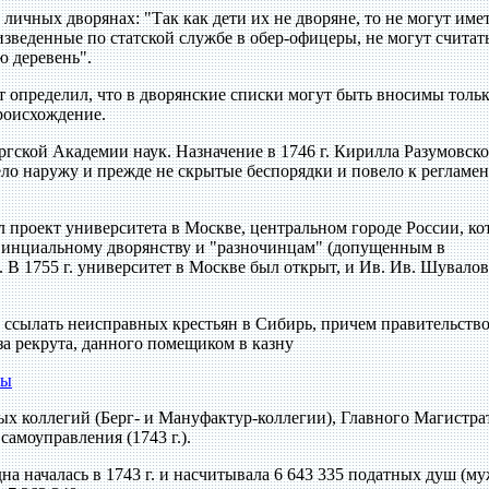
о личных дворянах: "Так как дети их не дворяне, то не могут име
изведенные по статской службе в обер-офицеры, не могут считать
ю деревень".
т определил, что в дворянские списки могут быть вносимы толь
роисхождение.
ургской Академии наук. Назначение в 1746 г. Кирилла Разумовск
ло наружу и прежде не скрытые беспорядки и повело к регламен
л проект университета в Москве, центральном городе России, к
овинциальному дворянству и "разночинцам" (допущенным в
. В 1755 г. университет в Москве был открыт, и Ив. Ив. Шувалов
о ссылать неисправных крестьян в Сибирь, причем правительств
за рекрута, данного помещиком в казну
ты
х коллегий (Берг- и Мануфактур-коллегии), Главного Магистра
амоуправления (1743 г.).
на началась в 1743 г. и насчитывала 6 643 335 податных душ (м