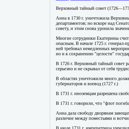
Верховный тайный совет (1726—1730
Анна в 1730 г. уничтожила Верховны
департаментов; но вскоре над Сена
совету, и этим снова уронила значен
Многие сотрудники Екатерины счита
опасным. В начале 1725 г. генерал-
ней требовал немедленных мероприя
но и к сохранению "целости" госуда
В 1726 г. Верховный тайный совет 
серьезно и не скрывал от себя труд
В областях уничтожили много должн
губернаторов и воевод (1727 г.)
В 1731 г. иноземцам разрешена своб
В 1731 г. говорили, что "флот погиб
Анна дала свободу дворянам завещат
различие между поместьями и вотчина
В июле 1731 г. императрица учреди