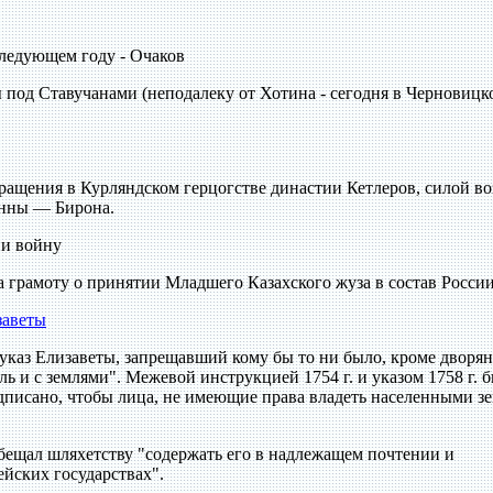
 следующем году - Очаков
 под Ставучанами (неподалеку от Хотина - сегодня в Черновицк
екращения в Курляндском герцогстве династии Кетлеров, силой в
Анны — Бирона.
ии войну
 грамоту о принятии Младшего Казахского жуза в состав России
заветы
 указ Елизаветы, запрещавший кому бы то ни было, кроме дворян
ль и с землями". Межевой инструкцией 1754 г. и указом 1758 г. 
дписано, чтобы лица, не имеющие права владеть населенными з
обещал шляхетству "содержать его в надлежащем почтении и
ейских государствах".