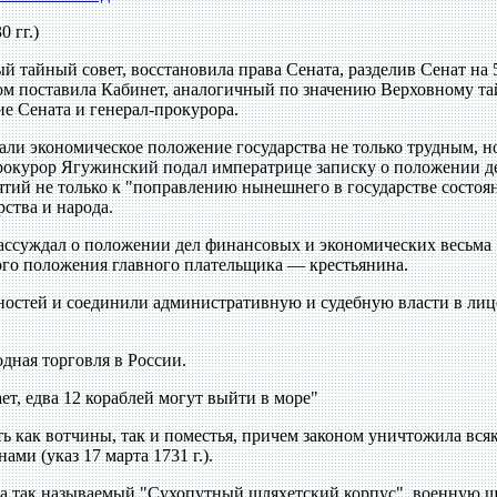
 гг.)
й тайный совет, восстановила права Сената, разделив Сенат на 
том поставила Кабинет, аналогичный по значению Верховному т
ие Сената и генерал-прокурора.
ли экономическое положение государства не только трудным, н
прокурор Ягужинский подал императрице записку о положении де
тий не только к "поправлению нынешнего в государстве состоян
рства и народа.
рассуждал о положении дел финансовых и экономических весьма
ного положения главного плательщика — крестьянина.
остей и соединили административную и судебную власти в лиц
одная торговля в России.
ает, едва 12 кораблей могут выйти в море"
ь как вотчины, так и поместья, причем законом уничтожила вся
ми (указ 17 марта 1731 г.).
ла так называемый "Сухопутный шляхетский корпус", военную 