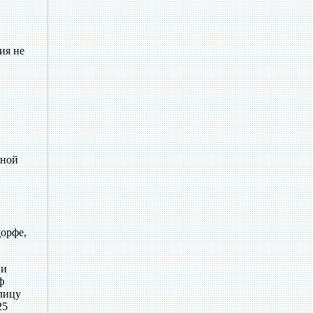
ия не
и
лной
дорфе,
 и
ф
олицу
25