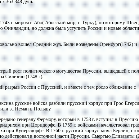
а 7 363 348 душ.
743 г. миром в Або( Абосский мир, г. Турку), по которому Швец
ею Финляндии, но должна была уступить России и новые област
бровольно вошел Средний жуз. Были возведены Оренбург(1742) и
ыстрый рост политического могущества Пруссии, вышедшей с по
за Силезию (1748 г).
й разрыв России с Пруссией, и вместе с тем росло сближение с
раксина русские войска разбили прусский корпус при Грос-Егерс
пили за Неман в Польшу.
редано генералу Фермору, который в 1758 г. вступил в Пруссию
идрихом при Цорндорфе. В 1759 г. войсками начальствовал гра
а при Кунерсдорфе. В 1760 г. русский корпус занял Берлин, ст
чно действовал в восточной части Пруссии. Смертью Елизаветы (