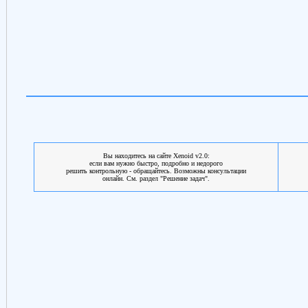
Вы находитесь на сайте Xenoid v2.0:
если вам нужно быстро, подробно и недорого
решить контрольную - обращайтесь. Возможны консультации
онлайн. См. раздел "Решение задач".