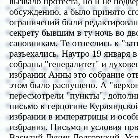
вызвало протеста, но и не подв
обсуждению, а было принято сг
ограничений были редактирован
секрету бывшим в ту ночь во д
сановникам. Те отнеслись к "зат
разъехались. Наутро 19 января 
собраны "генералитет" и духове
избрании Анны это собрание отв
этом было распущено. А "верхов
пересмотрели "пункты", дополн
письмо к герцогине Курляндско
избрании в императрицы и особ
избрания. Письмо и условия по
Василий Лукич Долгорукий. Усл