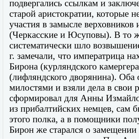
подвергались ссылкам и заключ
старой аристократии, которые н
участия в замысле верховников 
(Черкасские и Юсуповы). В то ж
систематически шло возвышение
г. замечали, что императрица н
Бирона (курляндского камергера
(лифляндского дворянина). Оба
милостями и взяли дела в свои 
сформировал для Анны Измайло
из прибалтийских немцев, сам 
этого полка, а в помощники пол
Бирон же старался о замещении