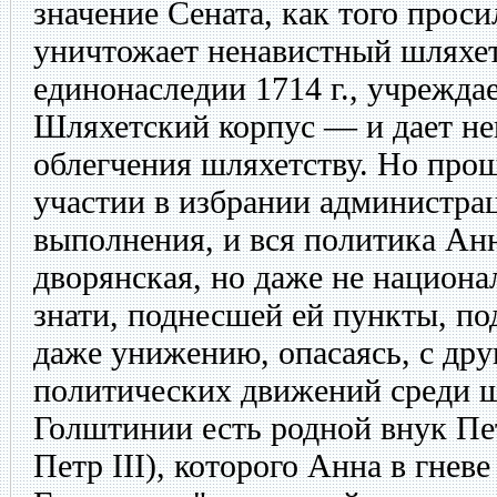
значение Сената, как того проси
уничтожает ненавистный шляхет
единонаследии 1714 г., учрежд
Шляхетский корпус — и дает н
облегчения шляхетству. Но про
участии в избрании администрац
выполнения, и вся политика Анн
дворянская, но даже не национа
знати, поднесшей ей пункты, по
даже унижению, опасаясь, с дру
политических движений среди ш
Голштинии есть родной внук Пе
Петр III), которого Анна в гнев