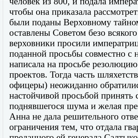
человек из 800, и подала импера
чтобы она приказала рассмотрет
были поданы Верховному тайном
оставлены Советом безо всяког
верховники просили императри
поданной просьбы совместно с 
написала на просьбе резолюцию
проектов. Тогда часть шляхетств
офицеры) неожиданно обратили
настойчивой просьбой принять 
поднявшегося шума и желая пре
Анна не дала решительного отве
ограничения тем, что отдала гв
преданного ей генерала Салтыко