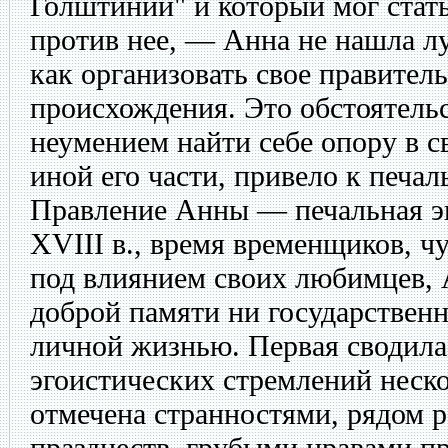
Голштинии" и который мог стат
против нее, — Анна не нашла лу
как организовать свое правител
происхождения. Это обстоятельс
неумением найти себе опору в с
иной его части, привело к печал
Правление Анны — печальная э
XVIII в., время временщиков, ч
под влиянием своих любимцев, А
доброй памяти ни государствен
личной жизнью. Первая сводила
эгоистических стремлений неско
отмечена странностями, рядом 
празднеств, грубыми нравами пр