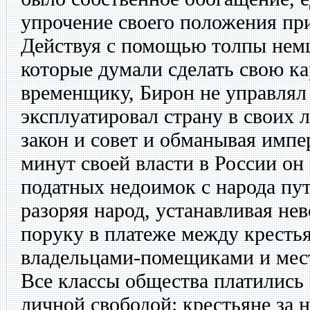
упрочение своего положения при
Действуя с помощью толпы немц
которые думали сделать свою к
временщику, Бирон не управлял 
эксплуатировал страну в своих 
закон и совет и обманывая импе
минут своей власти в России он
податных недоимок с народа пу
разоряя народ, устанавливая н
поруку в платеже между кресть
владельцами-помещиками и мес
Все классы общества платились 
личной свободой: крестьяне за