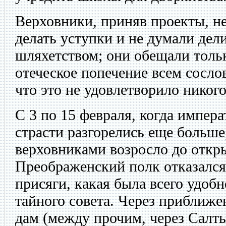
Верховники, приняв проекты, н
делать уступки и не думали дел
шляхетством; они обещали толь
отеческое попечение всем сосло
что это не удовлетворило никого
С 3 по 15 февраля, когда импер
страсти разгорелись еще больше
верховниками возросло до откр
Преображенский полк отказался
присяги, какая была всего удоб
тайного совета. Через приближ
дам (между прочим, через Салты