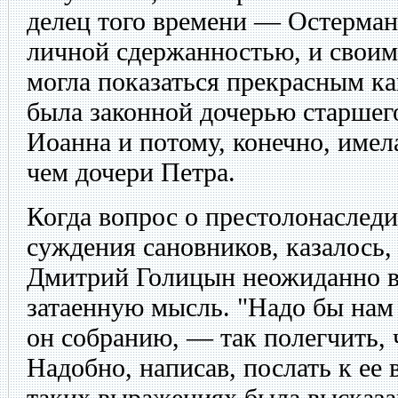
делец того времени — Остерман
личной сдержанностью, и свои
могла показаться прекрасным ка
была законной дочерью старшег
Иоанна и потому, конечно, имела
чем дочери Петра.
Когда вопрос о престолонаслед
суждения сановников, казалось,
Дмитрий Голицын неожиданно в
затаенную мысль. "Надо бы нам 
он собранию, — так полегчить, 
Надобно, написав, послать к ее 
таких выражениях была высказ