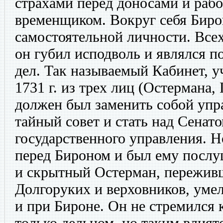
страхами перед доносами и раб
временщиком. Вокруг себя Биро
самостоятельной личности. Все
он губил исподволь и являлся 
дел. Так называемый Кабинет, 
1731 г. из трех лиц (Остермана,
должен был заменить собой уп
тайный совет и стать над Сенат
государственного управления. Н
перед Бироном и был ему послу
и скрытный Остерман, пережи
Долгоруких и верховников, умел
и при Бироне. Он не стремился к
только дельцом, но таким влият