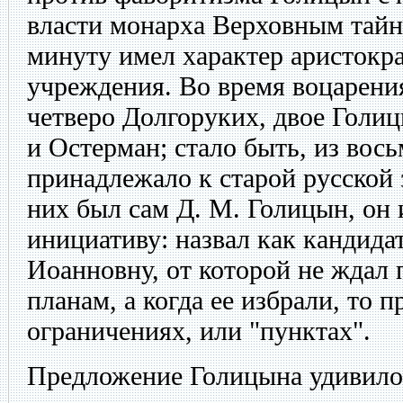
власти монарха Верховным тайн
минуту имел характер аристокра
учреждения. Во время воцарени
четверо Долгоруких, двое Голи
и Остерман; стало быть, из вос
принадлежало к старой русской
них был сам Д. М. Голицын, он и
инициативу: назвал как кандида
Иоанновну, от которой не ждал
планам, а когда ее избрали, то 
ограничениях, или "пунктах".
Предложение Голицына удивило 