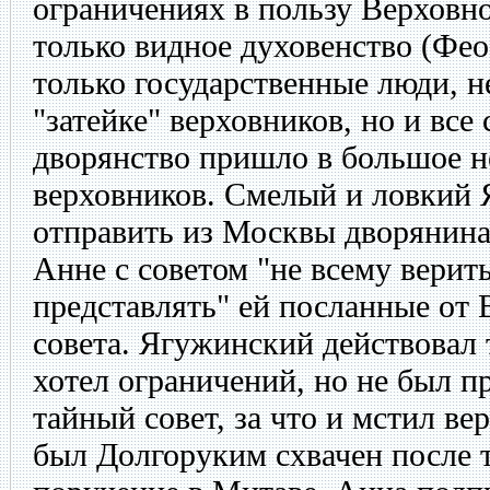
ограничениях в пользу Верховно
только видное духовенство (Фе
только государственные люди, н
"затейке" верховников, но и все
дворянство пришло в большое н
верховников. Смелый и ловкий 
отправить из Москвы дворянина
Анне с советом "не всему верить
представлять" ей посланные от 
совета. Ягужинский действовал 
хотел ограничений, но не был п
тайный совет, за что и мстил в
был Долгоруким схвачен после т