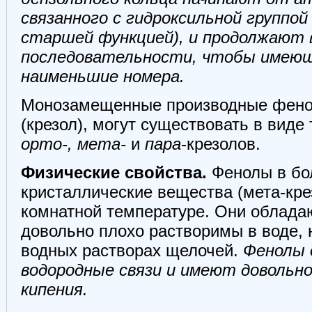
связанного с гидроксильной группой
старшей функцией), и продолжают 
последовательности, чтобы имеющ
наименьшие номера.
Монозамещенные производные фено
(крезол), могут существовать в виде
орто-, мета-
и
пара
-крезолов.
Физические свойства.
Фенолы в бо
кристаллические вещества (мета-кре
комнатной температуре. Они облада
довольно плохо растворимы в воде, 
водных растворах щелочей.
Фенолы 
водородные связи и имеют довольн
кипения.