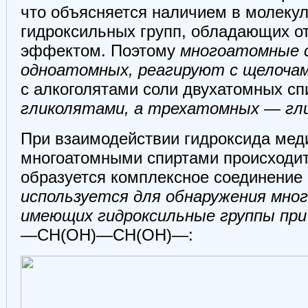
что объясняется наличием в молеку
гидроксильных групп, обладающих 
эффектом. Поэтому
многоатомные 
одноатомных, реагируют с щелочами
с алкоголятами соли двухатомных сп
гликолятами, а трехатомных — гл
При взаимодействии гидроксида меди 
многоатомными спиртами происходит
образуется комплексное соединение 
используется для обнаружения мно
имеющих гидроксильные группы при
—СН(ОН)—СН(ОН)—: