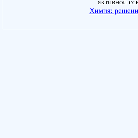
активной сс
Химия: решени