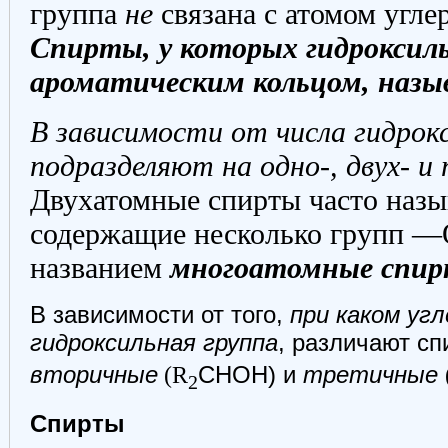
группа
не
связана с атомом угле
Спирты, у которых гидроксиль
ароматическим кольцом, назы
В зависимости от числа гидрок
подразделяют на одно-, двух- 
Двухатомные спирты часто наз
содержащие несколько групп 
названием
многоатомные спи
В зависимости от того,
при каком уг
гидроксильная группа
, различают с
вторичные
(R
СНОН) и
третичные
2
Спирты