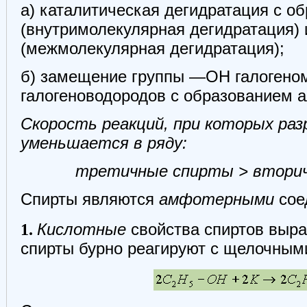
а) каталитическая дегидратация с о
(внутримолекулярная дегидратация)
(межмолекулярная дегидратация);
б) замещение группы —ОН галогеном
галогеноводородов с образованием а
Скорость реакций, при которых ра
уменьшается в ряду:
третичные спирты > вторич
Спирты являются
амфотерными
сое
1.
Кислотные
свойства спиртов выр
спирты бурно реагируют с щелочным