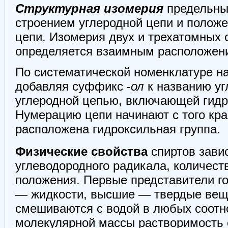
Структурная изомерия
предельных
строением углеродной цепи и положе
цепи. Изомерия двух и трехатомных с
определяется взаимным расположени
По систематической номенклатуре на
добавляя суффикс -
ол
к названию уг
углеродной цепью, включающей гидр
Нумерацию цепи начинают с того кра
расположена гидроксильная группа.
Физические свойства
спиртов завис
углеводородного радикала, количест
положения. Первые представители го
— жидкости, высшие — твердые веще
смешиваются с водой в любых соотн
молекулярной массы растворимость с