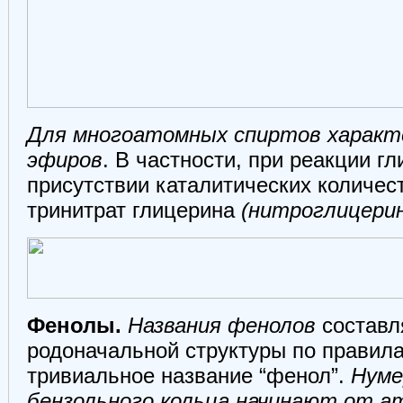
Для многоатомных спиртов характ
эфиров
. В частности, при реакции г
присутствии каталитических количес
тринитрат глицерина
(нитроглицерин
Фенолы.
Названия фенолов
составля
родоначальной структуры по прави
тривиальное название “фенол”.
Нуме
бензольного кольца начинают от а