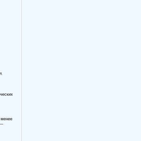
л.
ических
 менее
—