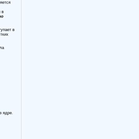
ляется
 в
но
тупает в
стких
ла
в ядре.