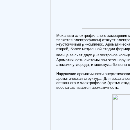
Механизм электрофильного замещения м
является электрофилом) атакует электро
неустойчивый
p
-комплекс. Ароматическа
второй, более медленной стадии формир
кольца за счет двух
p
-электронов кольца
Ароматичность системы при этом наруш
атомами углерода, и молекула бензола 
Нарушение ароматичности энергетически
ароматическая структура. Для восстано
связанного с электрофилом (третья стад
восстанавливается ароматичность: