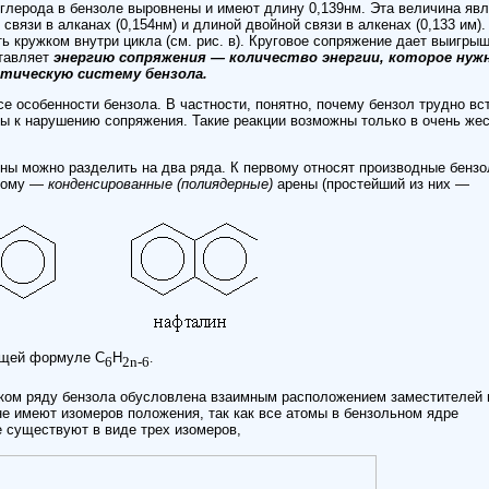
углерода в бензоле выровнены и имеют длину 0,139нм. Эта величина яв
вязи в алканах (0,154нм) и длиной двойной связи в алкенах (0,133 им).
ь кружком внутри цикла (см. рис. в). Круговое сопряжение дает выигрыш
ставляет
энергию сопряжения — количество энергии, которое нуж
ическую систему бензола.
се особенности бензола. В частности, понятно, почему бензол трудно вс
бы к нарушению сопряжения. Такие реакции возможны только в очень же
ны можно разделить на два ряда. К первому относят производные бензо
орому —
конденсированные (полиядерные)
арены (простейший из них —
бщей формуле С
Н
.
6
2n-6
ком ряду бензола обусловлена взаимным расположением заместителей 
 имеют изомеров положения, так как все атомы в бензольном ядре
 существуют в виде трех изомеров,