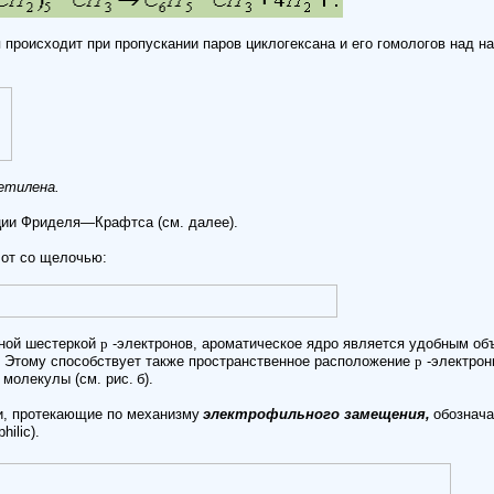
 происходит при пропускании паров циклогексана и его гомологов над на
етилена.
ции Фриделя—Крафтса (см. далее).
от со щелочью:
ной шестеркой
p
-электронов, ароматическое ядро является удобным об
 Этому способствует также пространственное расположение
p
-электрон
 молекулы (см. рис.
б).
и, протекающие по механизму
электрофильного замещения,
обознач
hilic).