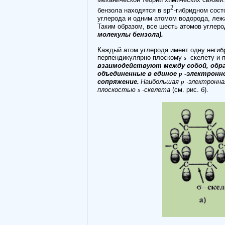
2
бензола находятся в sp
-гибридном сост
углерода и одним атомом водорода, леж
Таким образом, все шесть атомов углер
молекулы бензола).
Каждый атом углерода имеет одну негиб
перпендикулярно плоскому
s
-скелету и п
взаимодействуют между собой, обр
объединенные в единое
p
-электронно
сопряжение.
Наибольшая
p
-электронна
плоскостью
s
-скелета
(см. рис. б).