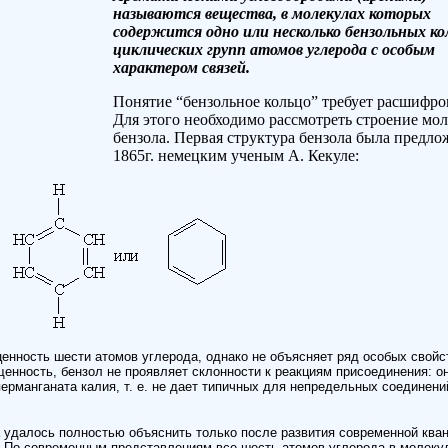
называются вещества, в молекулах которых
содержится одно или несколько бензольных к
циклических групп атомов углерода с особым
характером связей.
Понятие “бензольное кольцо” требует расшифро
Для этого необходимо рассмотреть строение мо
бензола. Первая структура бензола была предло
1865г. немецким ученым А. Кекуле:
енность шести атомов углерода, однако не объясняет ряд особых свойс
енность, бензол не проявляет склонности к реакциям присоединения: о
ерманганата калия, т. е. не дает типичных для непредельных соединени
 удалось полностью объяснить только после развития современной кван
. По современным представлениям все шесть атомов углерода в молеку