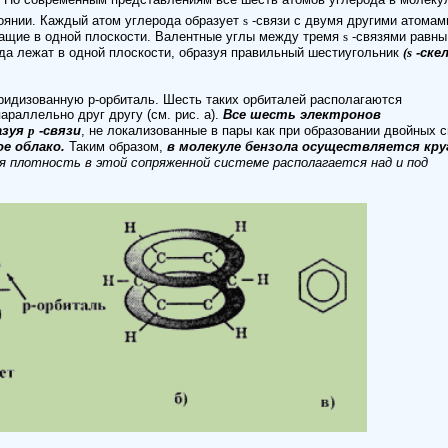
оянии. Каждый атом углерода образует
s
-связи с двумя другими атомам
ащие в одной плоскости. Валентные углы между тремя
s
-связями равны 
ода лежат в одной плоскости, образуя правильный шестиугольник
(
s
-ске
ридизованную р-орбиталь. Шесть таких орбиталей располагаются
араллельно друг другу (см. рис. а).
Все шесть электронов
азуя
p
-связи
, не локализованные в пары как при образовании двойных с
е облако.
Таким образом,
в молекуле бензола осуществляется кру
я плотность в этой сопряженной системе располагается над и под