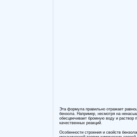
Эта формула правильно отражает равноц
бензола. Например, несмотря на ненасыщ
обесцвечивает бромную воду и раствор п
качественных реакций.
Особенности строения и свойств бензола
механической теории химических связей