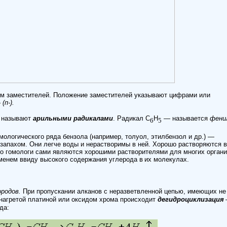
 заместителей. Положение заместителей указывают цифрами или
(п-).
в называют
арильными радикалами
. Радикал С
Н
— называется
фени
6
5
ологического ряда бензола (например, толуол, этилбензол и др.) —
запахом. Они легче воды и нерастворимы в ней. Хорошо растворяются в
его гомологи сами являются хорошими растворителями для многих орган
менем ввиду высокого содержания углерода в
их молекулах.
родов.
При пропускании алканов с неразветвленной цепью, имеющих не
 нагретой платиной или оксидом хрома происходит
дегидроциклизация
да: