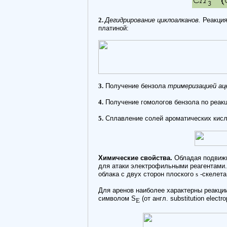
2.
Дегидрирование циклоалканов.
Реакция
платиной:
3.
Получение бензола
тримеризацией ац
4.
Получение гомологов бензола по реак
5.
Сплавление солей ароматических кисл
Химические свойства.
Обладая подвиж
для атаки электрофильными реагентами.
облака с двух сторон плоского
s
-скелета
Для аренов наиболее характерны реакци
символом S
(от англ. substitution electrop
E