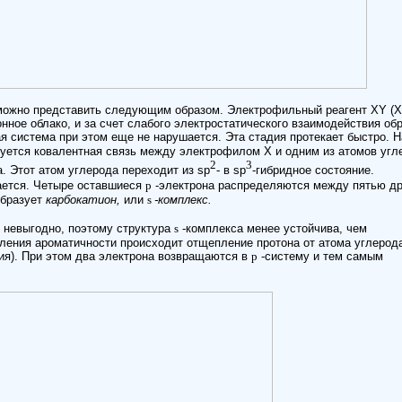
ожно представить следующим образом. Электрофильный реагент XY (X
нное облако, и за счет слабого электростатического взаимодействия об
я система при этом еще не нарушается. Эта стадия протекает быстро. Н
уется ковалентная связь между электрофилом Х и одним из атомов угл
2
3
. Этот атом углерода переходит из sр
-
в sр
-гибридное состояние.
ается. Четыре оставшиеся
p
-электрона распределяются между пятью д
образует
карбокатион,
или
s
-комплекс.
 невыгодно, поэтому структура
s
-комплекса менее устойчива, чем
вления ароматичности происходит отщепление протона от атома углерод
ия). При этом два электрона возвращаются в
p
-систему и тем самым