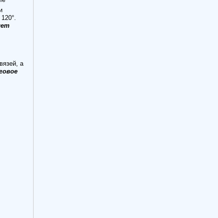
и
120°.
лет
вязей, а
говое