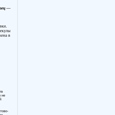
олец —
вки.
лекулы
жена в
тв
н не
й
тово-
ле