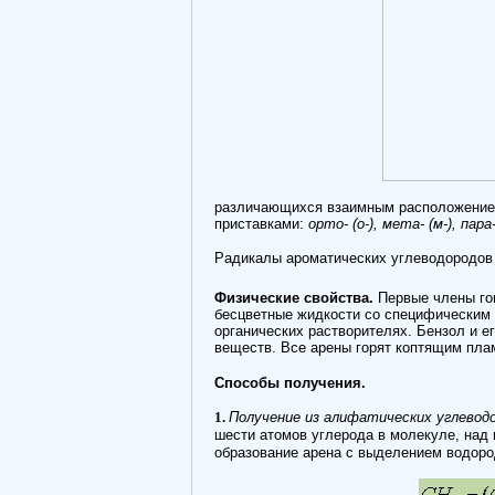
различающихся взаимным расположением
приставками:
орто- (о-), мета- (м-), пара- 
Радикалы ароматических углеводородо
Физические свойства.
Первые члены гом
бесцветные жидкости со специфическим 
органических растворителях. Бензол и 
веществ. Все арены горят коптящим пла
Способы получения.
1.
Получение из алифатических углеводо
шести атомов углерода в молекуле, над
образование арена с выделением водоро