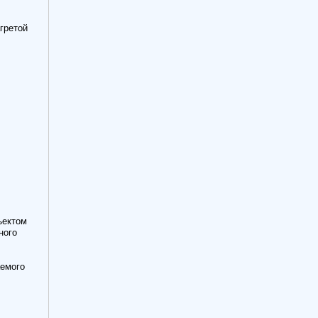
гретой
ъектом
ного
аемого