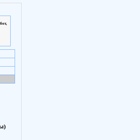
бот,
ы)