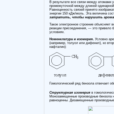
В результате все связи между атомами 
промежуточной между длиной одинарной с
Равноценность связей принято изображат
энергии 150 кДж/моль. Эта величина со
затратить, чтобы нарушить аромат
Такое электронное строение объясняет в
реакции присоединения, — это привело 
условиях.
Номенклатура и изомерия.
Условно аре
(например, толуол или дифенил), ко вт
нафталин):
Гомологический ряд бензола отвечает о
Структурная изомерия
в гомологичес
Монозамещенные производные бензола не
равноценны. Дизамещенные производные