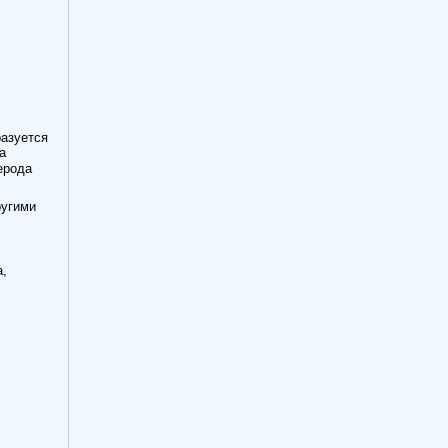
разуется
а
ерода
ругими
а,