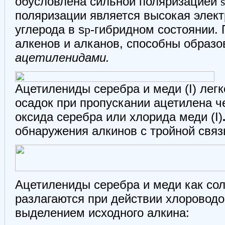
обусловлена сильной поляризацией
s
поляризации является высокая элек
углерода в s
p
-гибридном состоянии. 
алкенов и алканов, способны образ
ацетиленидами.
Ацетилениды серебра и меди (I) лег
осадок при пропускании ацетилена 
оксида серебра или хлорида меди (I)
обнаружения алкинов с тройной связ
Ацетилениды серебра и меди как сол
разлагаются при действии хлороводо
выделением исходного алкина: