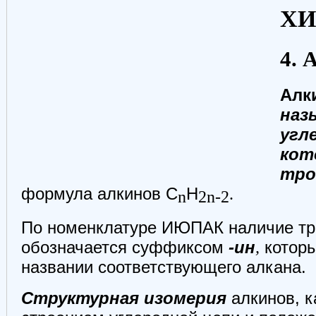
Х
4. 
Алк
наз
угл
кот
тро
формула алкинов С
Н
.
n
2n-2
По номенклатуре ИЮПАК наличие тро
обозначается суффиксом
-ин
,
котор
названии соответствующего алкана.
Структурная изомерия
алкинов, к