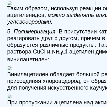
Таким образом, используя реакции 
ацетиленидов,
можно выделять алки
углеводородами.
5.
Полимеризация.
В присутствии кат
реагировать друг с другом, причем в
образуются различные продукты. Так
раствора CuCl и
NH
Cl
ацетилен диме
4
винилацетилен:
Винилацетилен обладает большой р
присоединяя хлороводород, он обра
для получения искусственного каучук
При пропускании ацетилена над акт