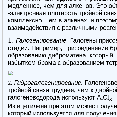
медленнее, чем для алкенов. Это об
-электронная плотность тройной свя
комплексно, чем в алкенах, и поэто
взаимодействия с различными реаге
1.
Галогенирование.
Галогены присое
стадии. Например, присоединение бр
образованию дибромэтена, который, 
избытком брома с образованием тет
2.
Гидрогалогенирование.
Галогеново
тройной связи труднее, чем к двойно
галогеноводорода используют А
l
С
l
—
3
Из ацетилена при этом можно получи
который используется для получени