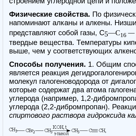
строением углеродной цепи и положе
Физические свойства.
По физическ
напоминают алканы и алкены. Низш
представляют собой газы, С
—C
—
5
16
твердые вещества. Температуры кип
выше, чем у соответствующих алкен
Способы получения.
1. Общим спо
является реакция дегидрогалогенир
молекул галогеноводорода от дигал
которые содержат два атома галоген
углерода (например, 1,2-дибромпропа
углерода (2,2-дибромпропан). Реакц
спиртового раствора гидроксида ка