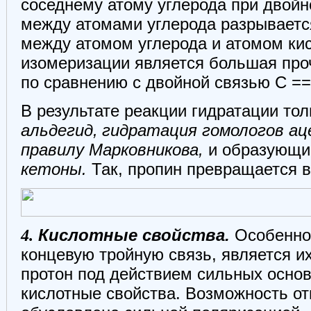
соседнему атому углерода при двойн
между атомами углерода разрываетс
между атомом углерода и атомом ки
изомеризации является большая про
по сравнению с двойной связью С ==
В результате реакции гидратации то
альдегид,
гидратация гомологов а
правилу Марковникова,
и образующие
кетоны.
Так, пропин превращается в
4.
Кислотные свойства.
Особенно
концевую тройную связь, является и
протон под действием сильных основа
кислотные свойства. Возможность о