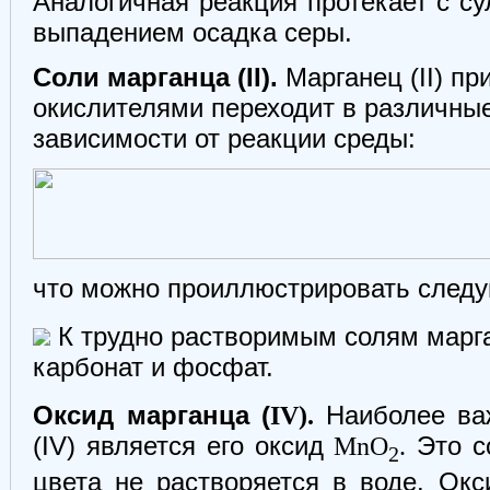
Аналогичная реакция протекает с с
выпадением осадка серы.
Соли марганца (II).
Марганец (II) п
окислителями переходит в различные
зависимости от реакции среды:
что можно проиллюстрировать след
К трудно растворимым солям марга
карбонат и фосфат.
Оксид марганца (
IV).
Наиболее ва
(IV) является его оксид
MnO
.
Это со
2
цвета не растворяется в воде. Ок