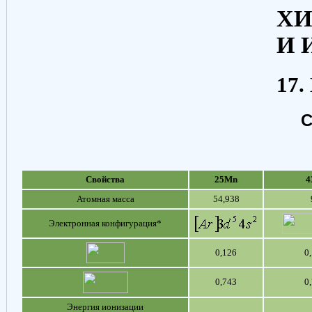
ХИ
И 
17.
С
Свойства
25Mn
4
Атомная масса
54,938
Электронная конфигурация*
0,126
0
0,743
0
Энергия ионизации