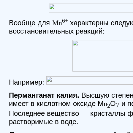
6+
Вообще для
Mn
характерны следу
восстановительных реакций:
Например:
Перманганат калия.
Высшую степен
имеет в кислотном оксиде М
n
О
и п
7
2
Последнее вещество — кристаллы фи
растворимые в воде.