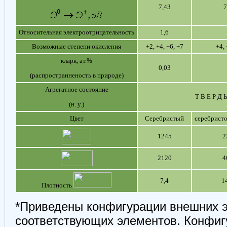
7,43
7
Относительная электроотрицательность
1,6
Возможные степени окисления
+2, +4, +6, +7
+4, 
кларк, ат.%
0,03
(распространненость в природе)
Агрегатное состояние
Т В Е Р Д 
(н. у.)
Цвет
Серебристый
серебрист
1245
2
2120
4
7,4
1
Плотность
*Приведены конфигурации внешних э
соответствующих элементов. Конфиг