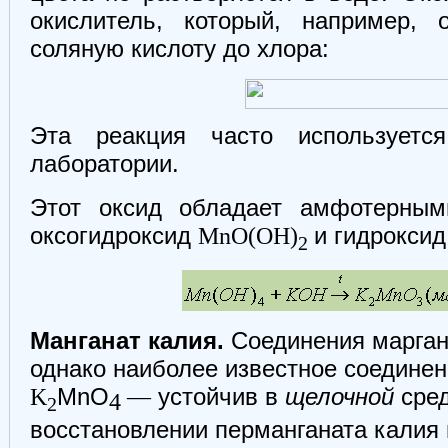
окислитель, который, например, 
соляную кислоту до хлора:
Эта реакция часто использует
лаборатории.
Этот оксид обладает амфотерным
оксогидроксид
MnO(OH)
и гидрокси
2
Манганат калия.
Соединения марган
однако наиболее известное соедине
K
MnО
—
устойчив в
щелочной
сред
4
2
восстановлении перманганата калия 