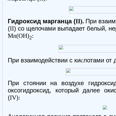
Гидроксид марганца (
II).
При взаим
(
II
) со щелочами выпадает белый, н
Mn(OH)
:
2
При взаимодействии с ки
c
лотами от 
При стоянии на воздухе гидрокси
оксогидроксид, который далее оки
(
IV):