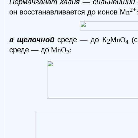
Перманганат калия — сильнейший 
2+
он восстанавливается до ионов М
n
в щелочной
среде — до К
М
nO
(с
2
4
среде — до
MnO
:
2