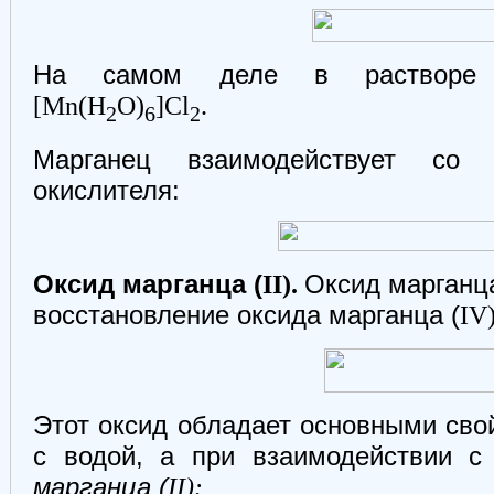
На самом деле в растворе с
[Mn(H
O)
]Cl
.
2
6
2
Марганец взаимодействует со
окислителя:
Оксид марганца (
II).
Оксид марганца
восстановление оксида марганца (
IV)
Этот оксид обладает основными свой
с водой, а при взаимодействии с
марганца (
II):