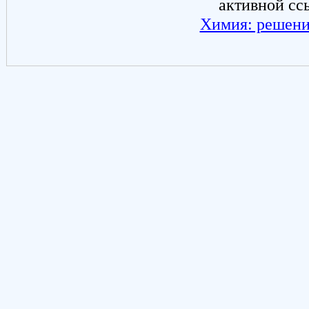
активной сс
Химия: решени