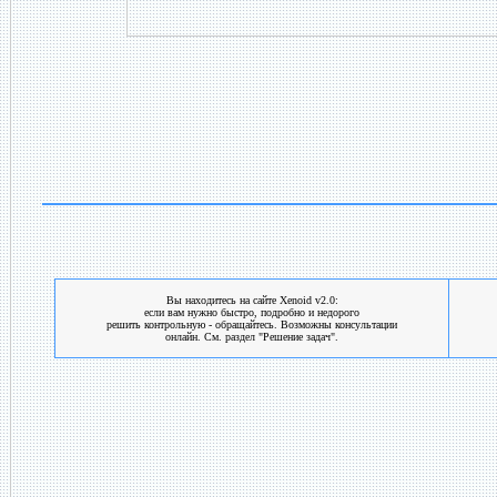
Вы находитесь на сайте Xenoid v2.0:
если вам нужно быстро, подробно и недорого
решить контрольную - обращайтесь. Возможны консультации
онлайн. См. раздел "Решение задач".