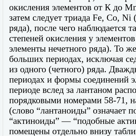
окисления элементов от К до Mn
затем следует триада Fe, Со, Ni
ряда), после чего наблюдается т
степеней окисления у элементов 
элементы нечетного ряда). То ж
больших периодах, исключая се
из одного (четного) ряда. Дваж
периодах и формы соединений э
периоде вслед за лантаном расп
порядковыми номерами 58-71, 
(слово “лантаноиды” означает п
“актиноиды” — “подобные акти
помещены отдельно внизу таблиц