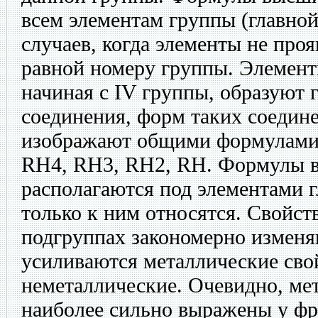
всем элементам группы (главной
случаев, когда элементы не про
равной номеру группы. Элемент
начиная с IV группы, образуют 
соединения, форм таких соедине
изображают общими формулами 
RН4, RН3, RН2, RН. Формулы 
располагаются под элементами 
только к ним относятся. Свойст
подгруппах закономерно изменя
усиливаются металлические сво
неметаллические. Очевидно, ме
наиболее сильно выражены у фра