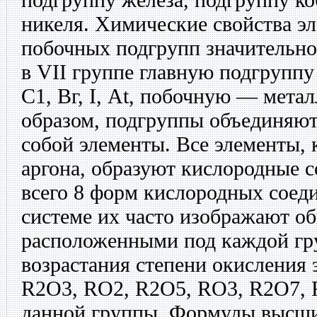
никеля. Химические свойства э
побочных подгрупп значительно
в VII группе главную подгруппу
С1, Вг, I, Аt, побочную — мета
образом, подгруппы объединяют
собой элементы. Все элементы, 
аргона, образуют кислородные с
всего 8 форм кислородных соед
системе их часто изображают 
расположенными под каждой гр
возрастания степени окисления 
R2O3, RO2, R2O5, RО3, R2O7, 
данной группы. Формулы высши