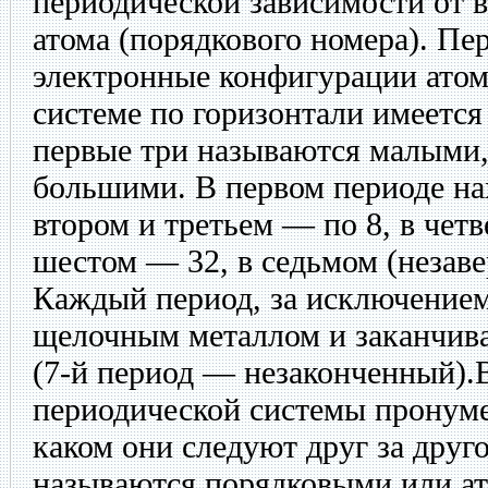
периодической зависимости от 
атома (порядкового номера). Пе
электронные конфигурации атом
системе по горизонтали имеется
первые три называются малыми,
большими. В первом периоде нах
втором и третьем — по 8, в четв
шестом — 32, в седьмом (незав
Каждый период, за исключением
щелочным металлом и заканчива
(7-й период — незаконченный).
периодической системы пронуме
каком они следуют друг за друг
называются порядковыми или а