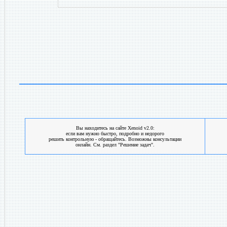
Вы находитесь на сайте Xenoid v2.0:
если вам нужно быстро, подробно и недорого
решить контрольную - обращайтесь. Возможны консультации
онлайн. См. раздел "Решение задач".