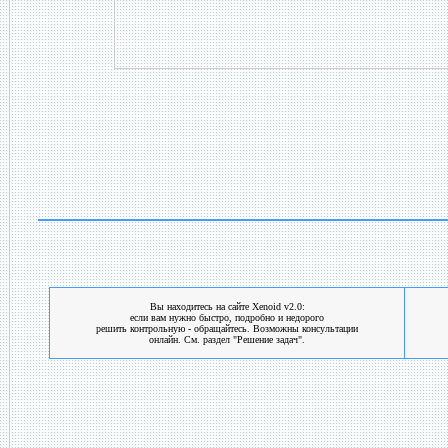
Вы находитесь на сайте Xenoid v2.0:
если вам нужно быстро, подробно и недорого
решить контрольную - обращайтесь. Возможны консультации
онлайн. См. раздел "Решение задач".