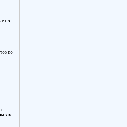
 v по
отов по
и
им это