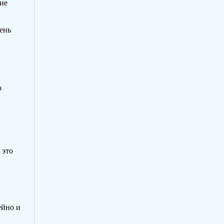
ие
ень
о
 это
ейно и