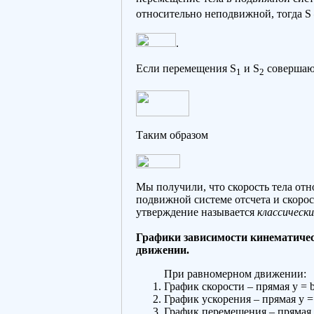
относительно неподвижной, тогда S
.
Если перемещения S
и S
совершают
1
2
Таким образом
Мы получили, что скорость тела отн
подвижной системе отсчета и скоро
утверждение называется
классическ
Графики зависимости кинематичес
движении.
При равномерном движении:
График скорости – прямая y = b
График ускорения – прямая y =
График перемещения – прямая 