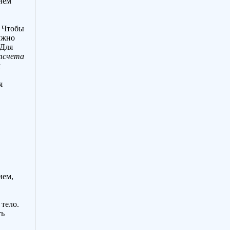
нием
Чтобы
ужно
 Для
тсчета
м
я
ием,
 тело.
ть