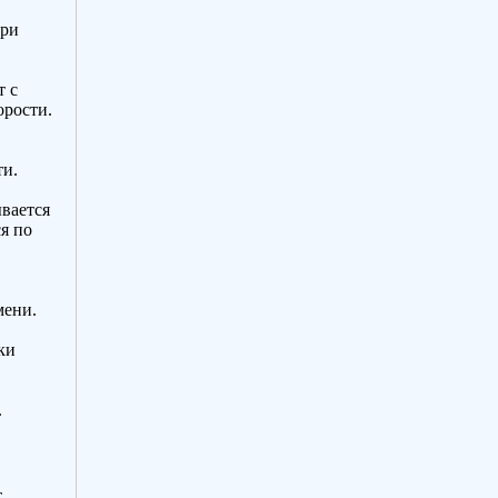
при
т с
орости.
ти.
вается
я по
мени.
ки
.
т