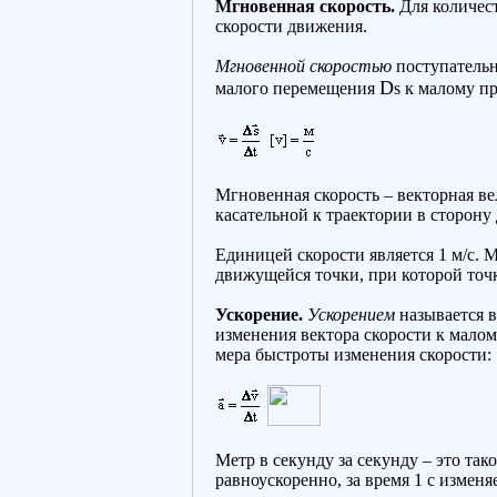
Мгновенная скорость.
Для количест
скорости движения.
Мгновенной скоростью
поступательн
D
малого перемещения
s к малому 
Мгновенная скорость – векторная в
касательной к траектории в сторону
Единицей скорости является 1 м/с. 
движущейся точки, при которой точка
Ускорение.
Ускорением
называется в
изменения вектора скорости к малом
мера быстроты изменения скорости:
Метр в секунду за секунду – это та
равноускоренно, за время 1 с изменяе