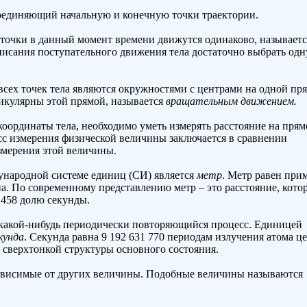
соединяющий начальную и конечную точки траектории.
 точки в данный момент времени движутся одинаково, называетс
описания поступательного движения тела достаточно выбрать одн
всех точек тела являются окружностями с центрами на одной пр
икулярны этой прямой, называется
вращательным движением.
оординаты тела, необходимо уметь измерять расстояние на прям
с измерения физической величины заключается в сравнении
змерения этой величины.
народной системе единиц (СИ) является
метр
. Метр равен при
на. По современному представлению метр – это расстояние, кото
2 458 долю секунды.
 какой-нибудь периодически повторяющийся процесс. Единицей
кунда
. Секунда равна 9 192 631 770 периодам излучения атома ц
 сверхтонкой структуры основного состояния.
зависимые от других величины. Подобные величины называются