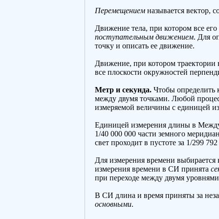
Перемещением
называется вектор, 
Движение тела, при котором все его
поступательным движением
. Для 
точку и описать ее движение.
Движение, при котором траектории 
все плоскости окружностей перпенд
Метр и секунда.
Чтобы определить к
между двумя точками. Любой процес
измеряемой величины с единицей и
Единицей измерения длины в Между
1/40 000 000 части земного меридиа
свет проходит в пустоте за 1/299 79
Для измерения времени выбирается
измерения времени в СИ принята
се
при переходе между двумя уровнями
В СИ длина и время приняты за не
основными
.