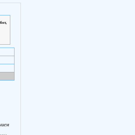
бот,
нием