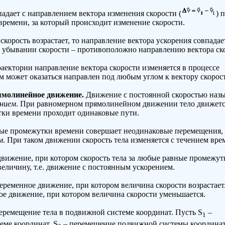
адает с направлением вектора изменения скорости (
) 
времени, за который происходит изменение скорости.
скорость возрастает, то направление вектора ускорения совпадае
и убывании скорости – противоположно направлению вектора ск
ектории направление вектора скорости изменяется в процессе
м может оказаться направлен под любым углом к вектору скорос
ямолинейное движение.
Движение с постоянной скоростью назы
нием
. При равномерном прямолинейном движении тело движетс
ки времени проходит одинаковые пути.
ные промежутки времени совершает неодинаковые перемещения,
м
. При таком движении скорость тела изменяется с течением вре
движение, при котором скорость тела за любые равные промежут
еличину, т.е. движение с постоянным ускорением.
еременное движение, при котором величина скорости возрастает
е движение, при котором величина скорости уменьшается.
ремещение тела в подвижной системе координат. Пусть S
–
1
еме координат, S
– перемещение подвижной системы координа