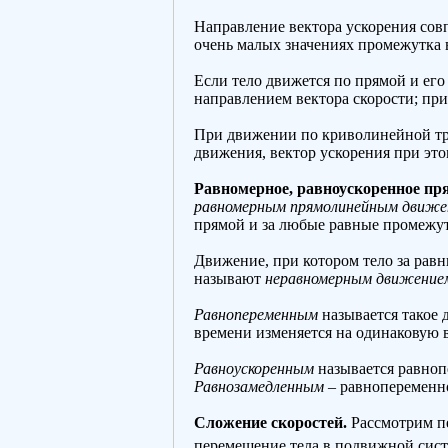
Направление вектора ускорения совп
очень малых значениях промежутка 
Если тело движется по прямой и его 
направлением вектора скорости; пр
При движении по криволинейной тра
движения, вектор ускорения при это
Равномерное, равноускоренное пр
равномерным прямолинейным движе
прямой и за любые равные промежут
Движение, при котором тело за рав
называют
неравномерным движение
Равнопеременным
называется такое 
времени изменяется на одинаковую в
Равноускоренным
называется равноп
Равнозамедленным
– равнопеременно
Сложение скоростей.
Рассмотрим пе
перемещение тела в подвижной сист