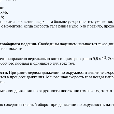
ии:
kx+b;
 b;
: если a > 0, ветви вверх; чем больше ускорение, тем уже ветви;
с моментом, когда скорость тела равна нулю; как правило, прох
свободного падения.
Свободным падением называется такое дв
 сила тяжести.
2
ла направлено вертикально вниз и примерно равно 9,8 м/с
. Эт
ободного падения
и одинаково для всех тел.
сти.
При равномерном движении по окружности значение скор
ется в процессе движения. Мгновенная скорость тела всегда нап
ия.
омерном движении по окружности постоянно изменяется, то это
ло совершает полный оборот при движении по окружности, назы