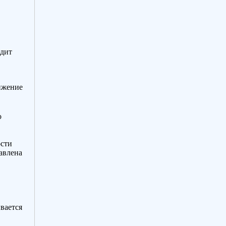
одит
ижение
о
ости
равлена
вается