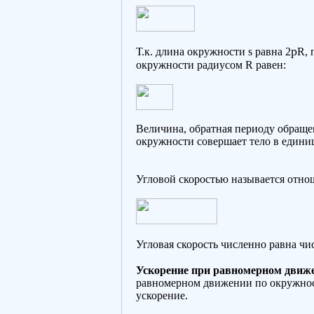
p
Т.к. длина окружности s равна 2
R, 
окружности радиусом R равен:
Величина, обратная периоду обращен
окружности совершает тело в едини
Угловой скоростью называется отнош
Угловая скорость численно равна чис
Ускорение при равномерном движе
равномерном движении по окружнос
ускорение.