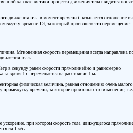
венной характеристики процесса движения тела вводится понят
ого движения тела в момент времени t называется отношение оч
D
промежутку времени
t, за который произошло это перемещение:
еличина. Мгновенная скорость перемещения всегда направлена п
 движения тела.
Метр в секунду равен скорости прямолинейно и равномерно
 за время 1 с перемещается на расстояние 1 м.
екторная физическая величина, равная отношению очень малого
у промежутку времени, за которое произошло это изменение, т.е.
кое ускорение, при котором скорость тела, движущегося прямолин
тся на 1 м/с.