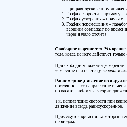
При равноускоренном движен
График скорости – прямая y = 
График ускорения – прямая y =
График перемещения – парабола
вершина совпадает по времени 
через начало отсчета.
Свободное падение тел. Ускорение 
тела, когда на него действует только
При свободном падении ускорение те
ускорение называется
ускорением св
Равномерное движение по окружно
постоянно, а ее направление изменя
по касательной к траектории движен
Т.к. направление скорости при равн
движение всегда равноускоренное.
Промежуток времени, за который те
периодом: