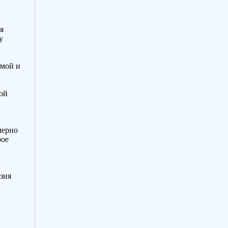
я
у
ямой и
ой
мерно
рое
езия