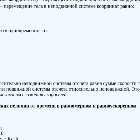
2
 – перемещение тела в неподвижной системе координат равно:
ся одновременно, то:
осительно неподвижной системы отсчета равна сумме скорости т
сти подвижной системы отсчета относительно неподвижной. Это
им законом сложения скоростей
.
ких величин от времени в равномерном и равноускоренном
;
 0;
y = kx+b.