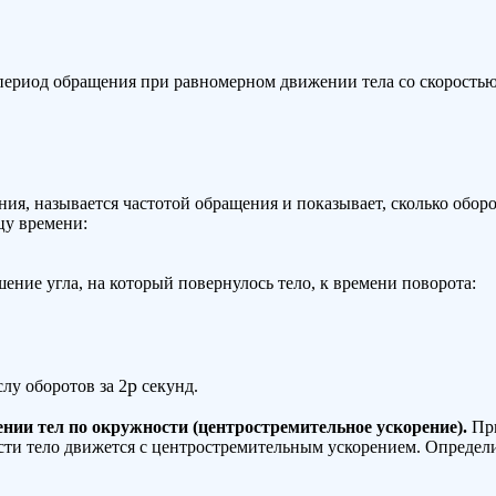
период обращения при равномерном движении тела со скоростью
ия, называется частотой обращения и показывает, сколько обор
цу времени:
ение угла, на который повернулось тело, к времени поворота:
p
лу оборотов за 2
секунд.
нии тел по окружности (центростремительное ускорение).
Пр
ти тело движется с центростремительным ускорением. Определ