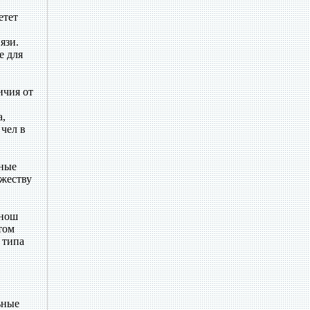
етет
язи.
е для
ичия от
а,
 чел в
нные
ожеству
тнош
том
 типа
ьные