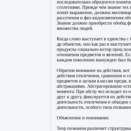
последовательно образуются понятия
столетиями. Прежде чем знание тех 
понят выражение, должны милливард
рассечения и физ видоизменения объ
Знание должно приобрести обобщ фо
множества людей.
Когда слово выступает в единства с
др объектов, оно как раз и выступае
продукты социально-истор проц поз
отношения предметов и явлений. Есл
каждом поколении вынужден был бы 
Обратим внимание на действия, кот
действия отвлечения, сравнения и с
предметов и целым классам предм, в
абстракциями. Абстрагирование ест
момента: При абстр чел исходит из 
друг к другу, фиксируется их дейст
деятельность отвлечения и объедин 
деятельности, особого типа познани
Объяснение и понимание.
Теор познания различает структурны