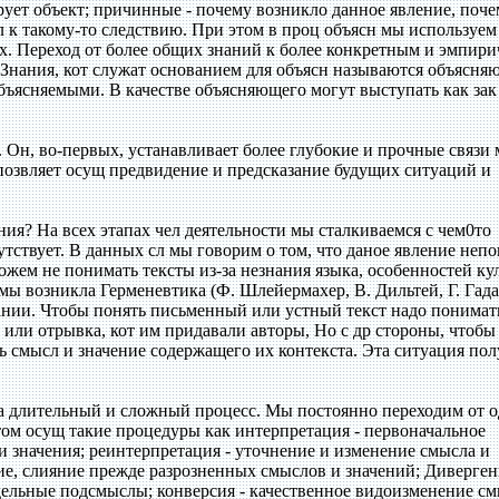
рует объект; причинные - почему возникло данное явление, поч
 к такому-то следствию. При этом в проц объясн мы используем
х. Переход от более общих знаний к более конкретным и эмпир
. Знания, кот служат основанием для объясн называются объясн
бъясняемыми. В качестве объясняющего могут выступать как зак
. Он, во-первых, устанавливает более глубокие и прочные связи
 позвляет осущ предвидение и предсказание будущих ситуаций и
ия? На всех этапах чел деятельности мы сталкиваемся с чем0то
утствует. В данных сл мы говорим о том, что даное явление непо
ожем не понимать тексты из-за незнания языка, особенностей ку
ы возникла Герменевтика (Ф. Шлейермахер, В. Дильтей, Г. Гада
имании. Чтобы понять письменный или устный текст надо понимат
 или отрывка, кот им придавали авторы, Но с др стороны, чтобы
ть смысл и значение содержащего их контекста. Эта ситуация по
 а длительный и сложный процесс. Мы постоянно переходим от 
том осущ такие процедуры как интерпретация - первоначальное
значения; реинтерпретация - уточнение и изменение смысла и
ие, слияние прежде разрозненных смыслов и значений; Диверген
дельные подсмыслы; конверсия - качественное видоизменение см