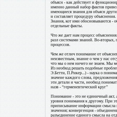
объясн - как действует и функциони
именно данный набор фактов привел
имеющиеся знания для объясн други
и составляет процедуру объяснения
Знания, кот ими обосновываются - о
отдельные факты.
Что же дает нам процесс объяснения
разл системами знаний. Во-вторых,
процессов.
Чем же отлич понимание от объяснен
неизвестным, знание о чем у нас отс
что мы о нем ничего не знаем. Мы м
Из необход решать подобные проблем
Э.Бетти, П.Рикер...) - наука о пон
значеие каждого слова, предложения
эти детали и части, необход понима
назв - “герменевтический круг”
Понимание - это не единичный акт,
уровня понимания к другому. При э
приписывание информации смысла и 
значения; конвергенция - объединен
разъединение единого смысла на от