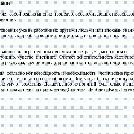
вание.
ляет собой реализ многих процедур, обеспечивающих преобразо
 знанию.
 усвоении уже выработанных другими людьми или эпохами знани
д сложных преобразований принципиально новых знаний, не
аивающее на ограниченных возможностях разума, мышления и
уицию, чувство, инстинкт...Считает действительность хаотично
гре слусая, слепой воле. (ирр. в частности явл экзистенциализм
ия, согласно кот всеобщность и необходимость - логические при
выведены из опыта и его обобщений. Они могут быть почерпнуты
их уму от рождения (Декарт), либо из понятий, сущ только в вид
ыт стимулирует из проявление. (Спиноза, Лейбниц, Кант, Гегель