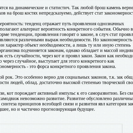
ятся на динамические и статистич. Так любой брош камень верне
чков на брош костях непредсказуемо, действует стат закономернос
вероятность: тенденц отражает путь проявления однозначных
едполагают альтернат вероятность конкретного события. Обычно в
орме тенденции, проявления говорят о законе, в случ стат проявл
 являются различными выраж необходимости. Но закономерность 
мин характер объект необходимости, а лишь ту или иную степень
организма подчиняется законам, однако обладает и массой индив
ак есть случайности, через кот и проявл закон. Закон как необход
о через случайное, выступает для этого конкретного как
номерность - это форса конкретного проявления закона.
ой рок. Это особенно верно для социальных законов, т.к. зак общ
ности людей, облад. достаточно высокой степенью творческой св
язи, кот порождает активный импульс к его саморазвитию. Без св
самодвиж невозможно развитие. Развитие обусловлено различн
интеза принципов всеобщей связи и развития явл категория за
дшее, но и частично прогнозирующая будущее.