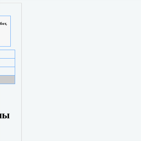
бот,
ны