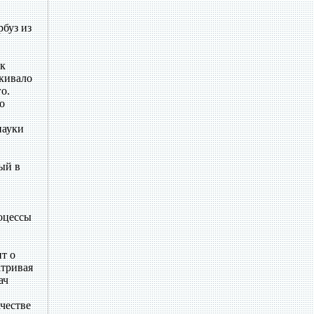
рбуз из
ок
лкивало
о.
о
науки
ый в
оцессы
ит о
атривая
ач
честве