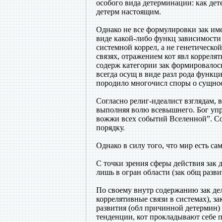
особого вида детерминации: как де
детерм настоящим.
Однако не все формулировки зак им
виде какой-либо функц зависимости и
системной коррел, а не генетической
связях, отражением кот явл корреля
содерж категории зак формировалось
всегда осущ в виде разл рода функц
породило многочисл споры о сущнос
Согласно религ-идеалист взглядам, 
выполняя волю всевышнего. Бог упр
вожжи всех событий Вселенной”. Со
порядку.
Однако в силу того, что мир есть с
С точки зрения сферы действия зак д
лишь в огран области (зак общ разви
По своему внутр содержанию зак дел
коррелятивные связи в системах), з
развития (обл причинной детермин) 
тенденции, кот прокладывают себе п