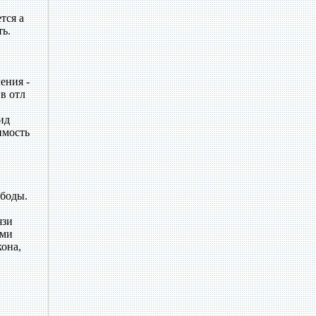
тся а
ть.
ения -
в отл
ид
имость
ободы.
язи
ыми
кона,