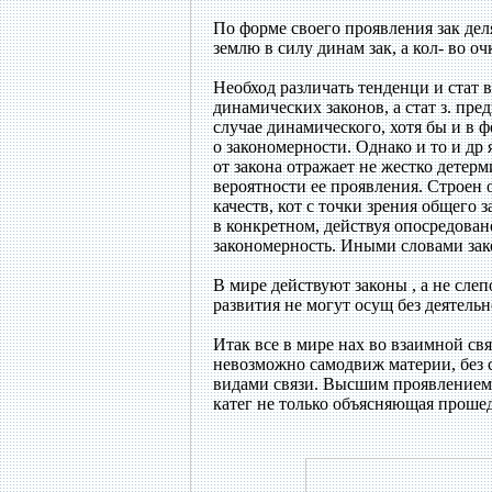
По форме своего проявления зак дел
землю в силу динам зак, а кол- во о
Необход различать тенденци и стат 
динамических законов, а стат з. пр
случае динамического, хотя бы и в ф
о закономерности. Однако и то и др
от закона отражает не жестко детер
вероятности ее проявления. Строен 
качеств, кот с точки зрения общего з
в конкретном, действуя опосредован
закономерность. Иными словами зако
В мире действуют законы , а не слеп
развития не могут осущ без деятель
Итак все в мире нах во взаимной св
невозможно самодвиж материи, без 
видами связи. Высшим проявлением с
катег не только объясняющая проше