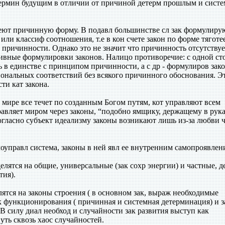
термин будущим в отличии от причиной детерм прошлым и сист
еют причинную форму. В подавл большинстве сл зак формулиру
ли классиф соотношения, т.е в кон счете закон по форме тяготе
 причинности. Однако это не значит что причинность отсутствуе
тивные формулировки законов. Налицо противоречие: с одной ст
 в единстве с принципом причинности, а с др - формулиров зак
иональных соответствий без всякого причинного обоснования. Э
ти кат закона.
в мире все течет по созданным Богом путям, кот управляют всем
авляет миром через законы, “подобно ямщику, держащему в рук
гласно субъект идеализму законы возникают лишь из-за любви ч
амоуправл система, законы в ней явл ее внутренним самопроявлен
елятся на общие, универсальные (зак сохр энергии) и частные, д
тия).
ятся на законы строения ( в основном зак, выраж необходимые
ак функционирования ( причинная и системная детерминация) и з
В силу диал необход и случайности зак развития выступ как
уть сквозь хаос случайностей.