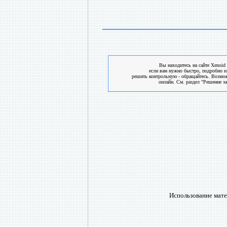
Вы находитесь на сайте Xenoid 
если вам нужно быстро, подробно и
решить контрольную - обращайтесь. Возмо
онлайн. См. раздел "Решение за
Использование мате