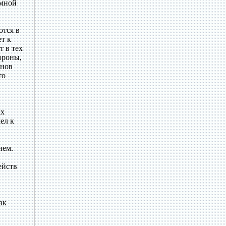
емной
ются в
ет к
т в тех
ороны,
онов
то
ах
ел к
ием.
ейств
ак