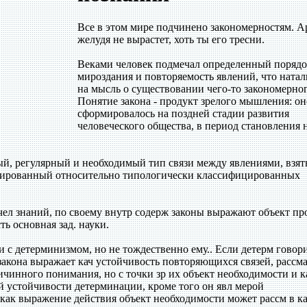
Все в этом мире подчинено закономерностям. А
желудя не вырастет, хоть ты его тресни.
Веками человек подмечал определенный поряд
мироздания и повторяемость явлений, что ната
на мысль о существовании чего-то закономерног
Понятие закона - продукт зрелого мышления: он
сформировалось на поздней стадии развития
человеческого общества, в период становления 
ый, регулярный и необходимый тип связи между явлениями, взят
тированный относительно типологически классифицированных
чел знаний, по своему внутр содерж законы выражают объект пр
ть основная зад. науки.
и с детерминизмом, но не тождественно ему.. Если детерм говор
закона выражает кач устойчивость повторяющихся связей, рассм
ричинного понимания, но с точки зр их объект необходимости и к
й устойчивости детерминации, кроме того он явл мерой
 как выражение действия объект необходимости может рассм в ка