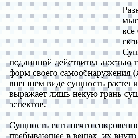
Раз
мыс
все
скр
Сущ
подлинной действительностью т
форм своего самообнаружения (
внешнем виде сущность растения
выражает лишь некую грань сущ
аспектов.
Сущность есть нечто сокровенно
пребывающее в вещах, их внутр