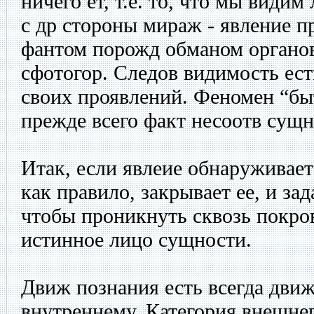
ничего ет, т.е. то, что мы види
с др стороны мираж - явление п
фантом порожд обманом органов
сфотогор. Следов видимость ест
своих проявлений. Феномен “бы
прежде всего факт несоотв сущн
Итак, если явлеие обнаруживает
как правило, закрывает ее, и зад
чтобы проникнуть сквозь покров
истинное лицо сущности.
Движ познания есть всегда движ
внутреннему. Категория внешнег