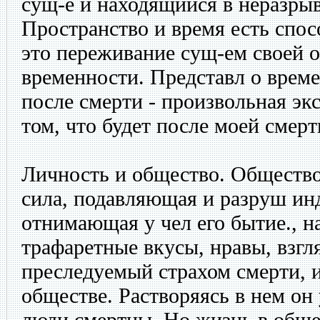
сущ-е и находящийся в неразрыв
Пространство и время есть спос
это переживание сущ-ем своей 
временности. Представл о врем
после смерти - произвольная эк
том, что будет после моей смер
Личность и общество. Общество
сила, подавляющая и разруш ин
отнимающая у чел его бытие., н
трафаретные вкусы, нравы, взгля
преследуемый страхом смерти,
обществе. Растворяясь в нем он 
люди смертны. Но жизнь в обще