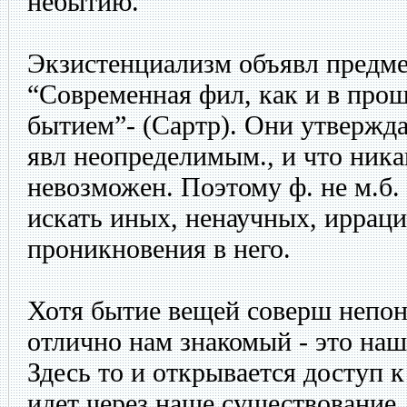
небытию.
Экзистенциализм объявл предме
“Современная фил, как и в про
бытием”- (Сартр). Они утвержда
явл неопределимым., и что ника
невозможен. Поэтому ф. не м.б.
искать иных, ненаучных, иррац
проникновения в него.
Хотя бытие вещей соверш непоня
отлично нам знакомый - это наш
Здесь то и открывается доступ к
идет через наше существование.