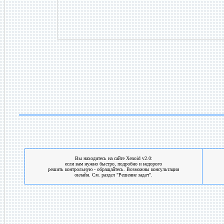
Вы находитесь на сайте Xenoid v2.0:
если вам нужно быстро, подробно и недорого
решить контрольную - обращайтесь. Возможны консультации
онлайн. См. раздел "Решение задач".