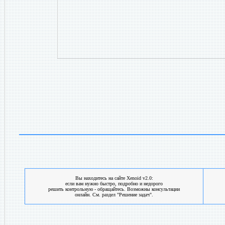
Вы находитесь на сайте Xenoid v2.0:
если вам нужно быстро, подробно и недорого
решить контрольную - обращайтесь. Возможны консультации
онлайн. См. раздел "Решение задач".