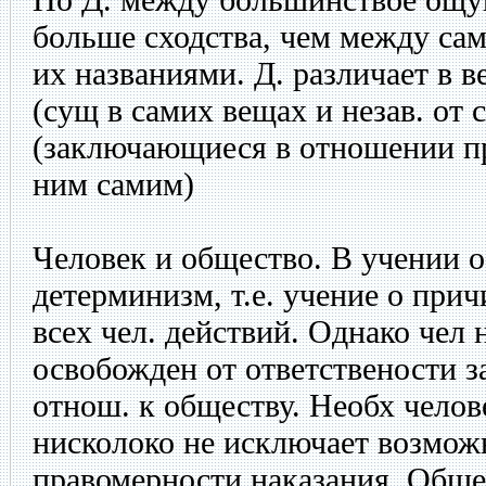
больше сходства, чем между са
их названиями. Д. различает в 
(сущ в самих вещах и незав. от 
(заключающиеся в отношении пр
ним самим)
Человек и общество. В учении 
детерминизм, т.е. учение о при
всех чел. действий. Однако чел
освобожден от ответствености з
отнош. к обществу. Необх челов
нисколоко не исключает возмож
правомерности наказания. Обще