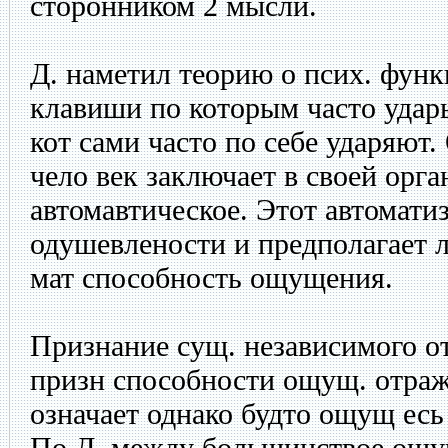
сторонником 2 мысли.
Д. наметил теорию о псих. функ
клавиши по которым часто удары
кот сами часто по себе ударяют.
чело век заключает в своей орг
автомавтическое. Этот автомати
одушевлености и предполагает 
мат способность ощущения.
Признание сущ. независимого от
призн способности ощущ. отраж
означает однако будто ощущ есь
По Д. между большинствое ощу