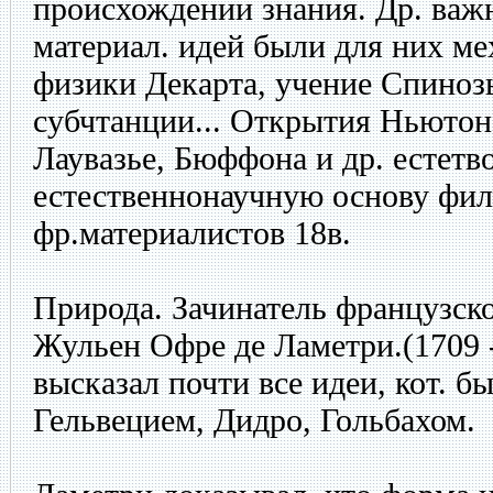
происхождении знания. Др. ва
материал. идей были для них ме
физики Декарта, учение Спиноз
субчтанции... Открытия Ньютона
Лаувазье, Бюффона и др. естетв
естественнонаучную основу фи
фр.материалистов 18в.
Природа. Зачинатель французско
Жульен Офре де Ламетри.(1709 
высказал почти все идеи, кот. б
Гельвецием, Дидро, Гольбахом.