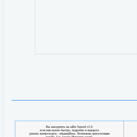
Вы находитесь на сайте Xenoid v2.0:
если вам нужно быстро, подробно и недорого
решить контрольную - обращайтесь. Возможны консультации
онлайн. См. раздел "Решение задач".