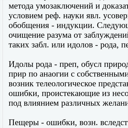
метода умозаключений и доказа
условием реф. науки явл. усове
обобщения - индукции. Следую
очищение разума от заблуждений
таких забл. или идолов - рода, п
Идолы рода - преп, обусл приро
прир по анаогии с собственным
возник телеологическое предста
ошибки, проистекающие из несо
под влиянием различных желани
Пещеры - ошибки, возн. вследст