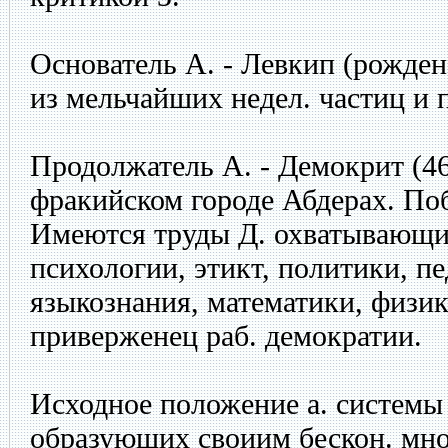
Основатель А. - Левкип (рожден
из мельчайших недел. частиц и 
Продолжатель А. - Демокрит (460
фракийском городе Абдерах. Поб
Имеются труды Д. охватывающие
психологии, этикт, политики, пе
языкознания, математики, физи
приверженец раб. демократии.
Исходное положение а. системы 
образующих своиим бескон. мно