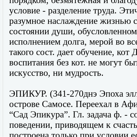
условие - разделение труда. Эти
разумное наслаждение жизнью со
состоянии души, обусловленном 
исполнением долга, мерой во вс
такого сост. дает обучение, кот 
воспитания без кот. не могут б
искусство, ни мудрость.
ЭПИКУР. (341-270днэ Эпоха элл
острове Самосе. Переехал в Аф
“Сад Эпикура”. Гл. задача ф. - с
поведении, приводящем к счасть
построена только при условии е