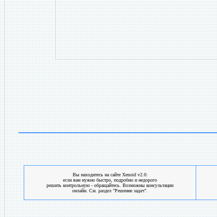
Вы находитесь на сайте Xenoid v2.0:
если вам нужно быстро, подробно и недорого
решить контрольную - обращайтесь. Возможны консультации
онлайн. См. раздел "Решение задач".