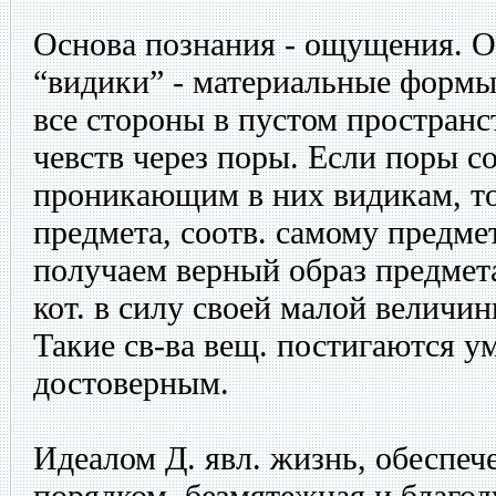
Основа познания - ощущения. О
“видики” - материальные формы
все стороны в пустом пространс
чевств через поры. Если поры с
проникающим в них видикам, то
предмета, соотв. самому предме
получаем верный образ предмет
кот. в силу своей малой величи
Такие св-ва вещ. постигаются ум
достоверным.
Идеалом Д. явл. жизнь, обеспе
порядком, безмятежная и благо