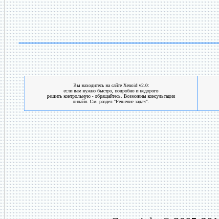
Вы находитесь на сайте Xenoid v2.0:
если вам нужно быстро, подробно и недорого
решить контрольную - обращайтесь. Возможны консультации
онлайн. См. раздел "Решение задач".