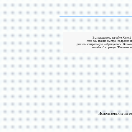
Вы находитесь на сайте Xenoid 
если вам нужно быстро, подробно и
решить контрольную - обращайтесь. Возмо
онлайн. См. раздел "Решение за
Использование мате