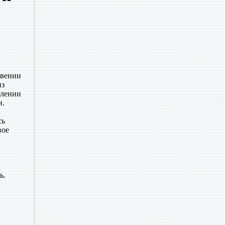
овении
из
влении
и.
сь
вое
ь.