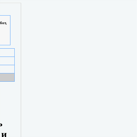
бот,
ь
 и