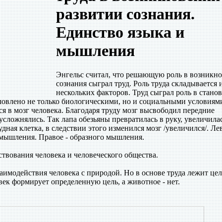
развитии сознания.
Единство языка и
мышления
Энгельс считал, что решающую роль в возникн
сознания сыграл труд. Роль труда складывается 
нескольких факторов. Труд сыграл роль в стано
словлено не только биологическими, но и социальными условиям
ся в мозг человека. Благодаря труду мозг высвободил передние
сложнялись. Так лапа обезьяны превратилась в руку, увеличила
дная клетка, в следствии этого изменился мозг /увеличился/. Ле
 мышления. Правое - образного мышления.
ствования человека и человеческого общества.
взаимодействия человека с природой. Но в основе труда лежит цел
век формирует определенную цель, а животное - нет.