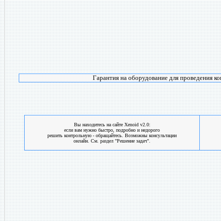
Гарантия на оборудование для проведения к
Вы находитесь на сайте Xenoid v2.0:
если вам нужно быстро, подробно и недорого
решить контрольную - обращайтесь. Возможны консультации
онлайн. См. раздел "Решение задач".