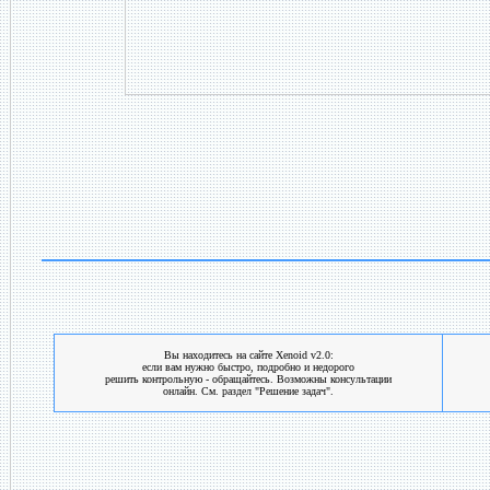
Вы находитесь на сайте Xenoid v2.0:
если вам нужно быстро, подробно и недорого
решить контрольную - обращайтесь. Возможны консультации
онлайн. См. раздел "Решение задач".