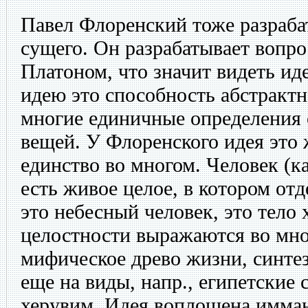
Павел Флоренский тоже разраба
сущего. Он разрабатывает вопр
Платоном, что значит видеть и
идею это способность абстрактн
многие единичные определения
вещей. У Флоренского идея это
единство во многом. Человек (к
есть живое целое, в котором от
это небесный человек, это тело
целостности выражаются во мно
мифическое древо жизни, синте
еще на виды, напр., египетские
херувим. Идея воплощена иммане