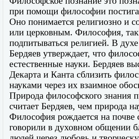
Философское познание это позн
при помощи философии постигае
Оно понимается религиозно и с
или церковным. Философия, так
подпитываться религией. В духе
Бердяев утверждает, что филосо
естественные науки. Бердяев вы
Декарта и Канта сблизить фило
науками через их взаимное обос
Природа философского знания п
считает Бердяев, чем природа на
Философия рождается на почве 
говорили в духовном общении б
людей через любовь и творческ