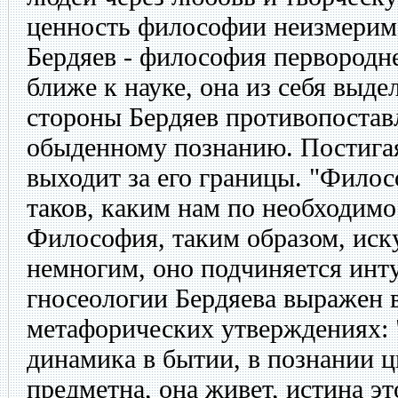
ценность философии неизмеримо
Бердяев - философия первородне
ближе к науке, она из себя выде
стороны Бердяев противопоста
обыденному познанию. Постига
выходит за его границы. "Филос
таков, каким нам по необходимо
Философия, таким образом, иск
немногим, оно подчиняется инт
гносеологии Бердяева выражен
метафорических утверждениях: 
динамика в бытии, в познании ц
предметна, она живет, истина э