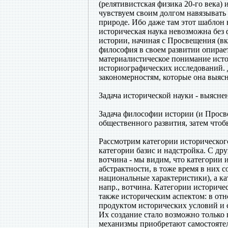
(релятивистская физика 20-го века) 
чувствуем своим долгом навязывать 
природе. Ибо даже там этот шаблон 
историческая наука невозможна без
истории, начиная с Просвещения (вк
философия в своем развитии опирает
материалистическое понимание истор
историографических исследований. 
закономерностям, которые она выясн
Задача исторической науки - выясн
Задача философии истории (и Просве
общественного развития, затем чтоб
Рассмотрим категории историческог
категории базис и надстройка. С др
вотчина - мы видим, что категории
абстрактности, в тоже время в них 
национальные характеристики), а к
напр., вотчина. Категории историч
также историческим аспектом: в отн
продуктом исторических условий и с
Их создание стало возможно только в
механизмы приобретают самостояте