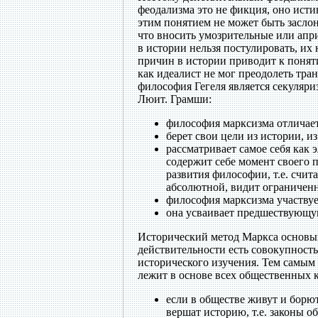
феодализма это не фикция, оно ист
этим понятием не может быть засло
что вносить умозрительные или апр
в истории нельзя постулировать, их
причин в истории приводит к понят
как идеалист не мог преодолеть тра
философия Гегеля является секуляр
Люит. Грамши:
философия марксизма отличает
берет свои цели из истории, и
рассматривает самое себя как 
содержит себе момент своего 
развития философии, т.е. счит
абсолютной, видит ограниченн
философия марксизма участвуе
она усваивает предшествующу
Исторический метод Маркса основыв
действительности есть совокупност
исторического изучения. Тем самым
лежит в основе всех общественных 
если в обществе живут и борю
вершат историю, т.е. законы о