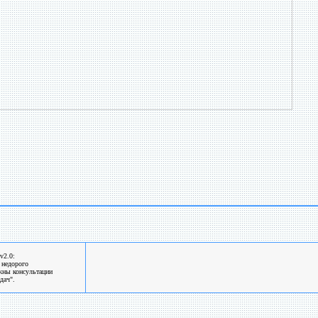
v2.0:
 недорого
жны консультации
дач".