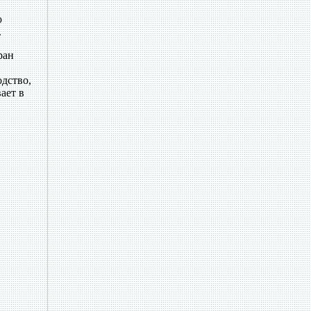
ю
.
ран
одство,
ает в