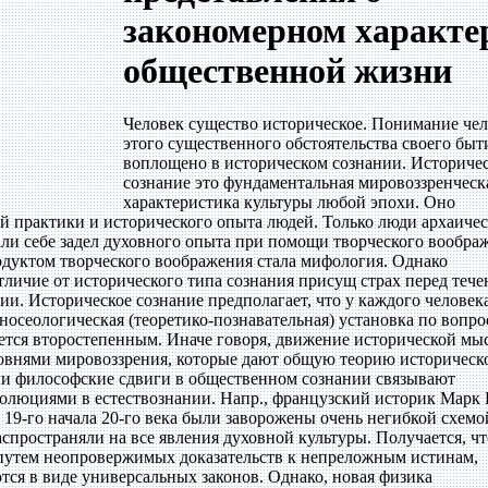
закономерном характе
общественной жизни
Человек существо историческое. Понимание че
этого существенного обстоятельства своего быт
воплощено в историческом сознании. Историче
сознание это фундаментальная мировоззренческ
характеристика культуры любой эпохи. Оно
й практики и исторического опыта людей. Только люди архаиче
али себе задел духовного опыта при помощи творческого вообра
одуктом творческого воображения стала мифология. Однако
тличие от исторического типа сознания присущ страх перед теч
и. Историческое сознание предполагает, что у каждого человека
гносеологическая (теоретико-познавательная) установка по вопро
ляется второстепенным. Иначе говоря, движение исторической мы
овнями мировоззрения, которые дают общую теорию историческ
ли философские сдвиги в общественном сознании связывают
олюциями в естествознании. Напр., французский историк Марк 
19-го начала 20-го века были заворожены очень негибкой схемо
аспространяли на все явления духовной культуры. Получается, чт
 путем неопровержимых доказательств к непреложным истинам,
тся в виде универсальных законов. Однако, новая физика