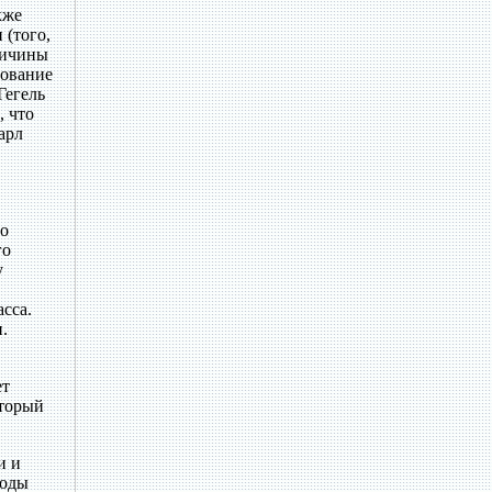
кже
 (того,
ричины
рование
Гегель
, что
арл
но
го
у
сса.
.
ет
оторый
и и
роды