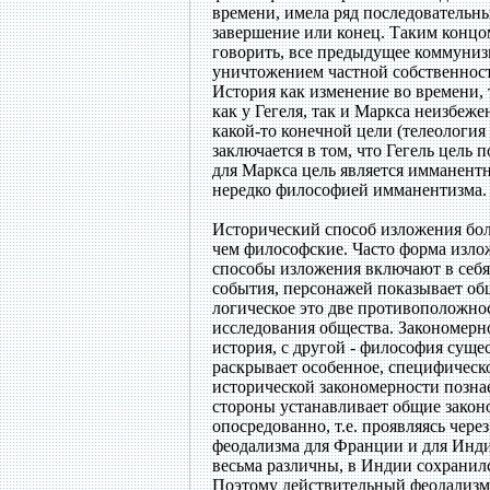
времени, имела ряд последовательн
завершение или конец. Таким концо
говорить, все предыдущее коммунизм
уничтожением частной собственност
История как изменение во времени, т
как у Гегеля, так и Маркса неизбеже
какой-то конечной цели (телеология
заключается в том, что Гегель цель
для Маркса цель является имманент
нередко философией имманентизма.
Исторический способ изложения бол
чем философские. Часто форма изло
способы изложения включают в себя
события, персонажей показывает об
логическое это две противоположно
исследования общества. Закономерн
история, с другой - философия суще
раскрывает особенное, специфическ
исторической закономерности позна
стороны устанавливает общие законо
опосредованно, т.е. проявляясь чер
феодализма для Франции и для Инди
весьма различны, в Индии сохранил
Поэтому действительный феодализм в