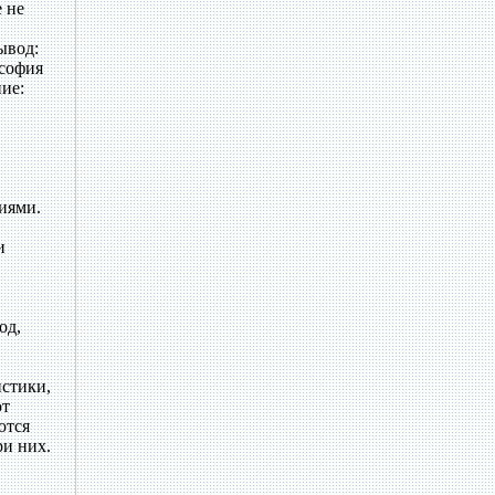
е не
ывод:
ософия
ие:
иями.
и
од,
истики,
ют
ются
ри них.