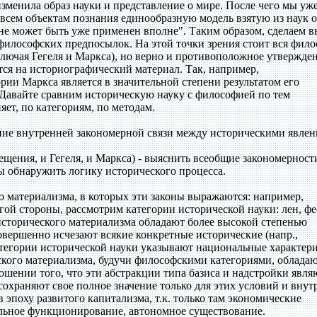
изменила образ науки и представление о мире. После чего мы уж
всем объектам познания единообразную модель взятую из наук о
не может быть уже применен вполне". Таким образом, сделаем в
 философских предпосылок. На этой точки зрения стоит вся фил
лючая Гегеля и Маркса), но верно и противоположное утвержден
ся на историографический материал. Так, например,
ии Маркса является в значительной степени результатом его
Давайте сравним историческую науку с философией по тем
яет, по категориям, по методам.
ение внутренней закономерной связи между историческими явлен
щения, и Гегеля, и Маркса) - выяснить всеобщие закономерност
ы обнаружить логику исторического процесса.
о материализма, в которых эти законы выражаются: например,
угой стороны, рассмотрим категории исторической науки: лен, фе
 исторического материализма обладают более высокой степенью
совершенно исчезают всякие конкретные исторические (напр.,
атегории исторической науки указывают национальные характер
еского материализма, будучи философскими категориями, облада
ошении того, что эти абстракции типа базиса и надстройки явля
охраняют свое полное значение только для этих условий и внут
 эпоху развитого капитализма, т.к. только там экономические
льное функционирование, автономное существование.