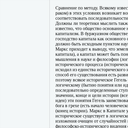
Сравнение по методу. Всякому извес
раком) в этих условиях возникает в
соответствовать последовательности
Должны ли теоретики мыслить также 
известно, что общество основанное
капитализм. В буржуазном обществе
господство капитала как основного 
должно быть исходным пунктом наук
Маркс приходит к выводу, что земел
капитала), а капитал может быть по
мышления в науке и философии (лог
исторического процесса (историческ
исходил из единства исторического 
способ его существования есть разви
поэтому всякое историческое Гегель 
логическому (бытию понятия или иде
последовательно определенные ступе
значении, конце и цели истории (в
идеи) эти понятия Гегель заимствов
бога в грехе (есть начало человечес
(конец истории). Маркс в Капитале у
историческое существует в логическ
изложения очищен от случайностей 
философско-исторического видения о