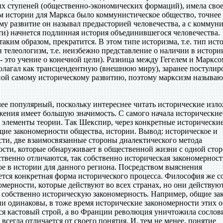
ых ступеней (общественно-экономических формаций), имела сво
м истории для Маркса было коммунистическое общество, точнее
у развитие он называл предысторией человечества, а с коммуни
и) начнется подлинная история объединившегося человечества.
аким образом, прекратится. В этом типе историзма, т.е. тип ист
н телеологизм, т.е. неизбежно представление о наличии в истори
 - это учение о конечной цели). Разница между Гегелем и Марксо
 полагал как трансцендентную (внешнюю миру), заранее постулиро
ной самому историческому развитию, поэтому марксизм называю
ее популярный, поскольку интереснее читать исторические изло
жения имеет большую значимость. С самого начала исторические
 элементы теории. Так Шекспир, через конкретные исторически
щие закономерности общества, истории. Вывод: историческое и
сти, две взаимосвязанные стороны диалектического метода
ости, которые обнаруживает в общественной жизни с одной сто
ственно отличаются, так собственно историческая закономерност
ое в истории для данного региона. Посредством выяснения
ется конкретная форма исторического процесса. Философия же с
мерности, которые действуют во всех странах, но они действую
ез собственно историческую закономерность. Например, общие за
и одинаковы, в тоже время исторические закономерности этих 
ся кастовый строй, а во Франции революция уничтожила сослов
сегда отличается от своего понятия. И, тем не менее, понятие