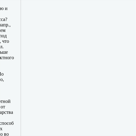
ью и
сса?
апр.,
чем
под
, что
л.
ньше
актного
Но
о,
ютной
 от
арства
 способ
ах
о во