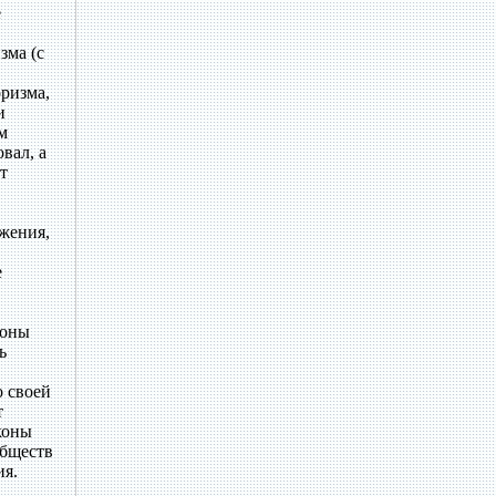
е
зма (с
оризма,
и
м
вал, а
т
жения,
е
роны
ь
о своей
т
коны
обществ
ия.