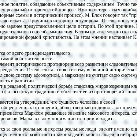
инное понятие, обладающее объективным содержанием. Точно та
нен реальный исторический процесс. Нужно остерегаться ошибки
иорные схемы в исторический процесс). М. Блок говорит так "п
 надо искать". Причины в истории постулировал Гегель, постули
ию заранее предустановленной цели истории. По этой причине, 
нцедентального способа мышления. В этом смысле можно сказать
изированной формой христианства. На этом мнении настаивает К
ся от всего трансцендентального
з самой действительности.
элемент исторического противоречивого развития и следователь
преодоления: Гегель считал свою систему вершиной историческо
ал свою систему абсолютной, а марксизм не считает свою систем
ость в развитии.
т в реальной политической борьбе становясь мировоззрением кла
ю философскую традицию и объясняет ее из противоречий эпохи
ается на утверждении, что сущность человека в своей
ь общественных отношений, общественный индивид - вот предм
 признается Марксом решающее значение массового интереса, к
кризисов. Маркс в своем понимании истории исходит:
тся за свои реальные интересы реальные люди, значит именно он
бщественного развития это законы деятельности людей, а не при