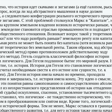
тно, что история идет скачками и зигзагами (а ещё галопом, рыс
опрос, всегда ли ход абстрактного мышления в науке должен
, а следовательно конфигурации реального исторического проце
зигзагами. С этой проблемой столкнулся Маркс в "Капитале", н
 на крупном земельном владении возникло исторически раньше, 
 земледелие становится отраслью промышленности и подпадает 
общественного отношения. Возникает вопрос такой у теоретиков
и? или что надо разобрать раньше? земельную ренту или капита
ьная рента не может быть понята без капитала (хотя возникла ра
нят теоретически без земельной ренты. Таким образом, ход абстр
ический метод) прямо противоположен действительному ходу
ого метода). Гегель создатель классической философии истории
и логического. Для Гегеля подлинное бытие это мировой разум. 
тие, т.е. история. История для Гегеля это становление логическог
считал необходимым свести к его истине или сущности, т.е. к
и). Для Гегеля история имела начало во времени, проходила
ни и завершалась, т.е. история имела конец. Эту идею о смысле,
се эти понятия равны самопознанию и самоосуществлению абсол
ал из неохристианского представления об истории как отпадении
кой судьбы) искуплении, спасении, установление тысячелетнего ц
становил, что логическое - не тождественно историческому, что
ом в преобразованном или снятом виде. Кроме того, логический
и исторической формы. Тем не менее, Маркс оставался в границ
бщественного развития, т.е. для него история также имела начал