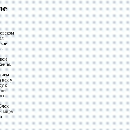
ре
ловеком
ия
ское
ая
ской
жения.
ением
 как у
су о
сли
ого
Блок
й мира
о