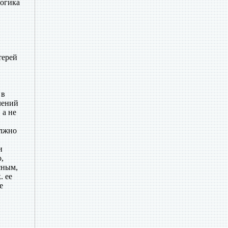
логика
терей
 в
лений
 а не
олжно
и
,
сным,
. ее
е