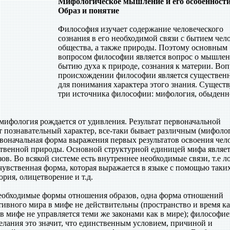
Мифологическое мышление и его особенности
Образ и понятие
Философия изучает содержание человеческого
сознания в его необходимой связи с бытием чел
общества, а также природы. Поэтому основным
вопросом философии является вопрос о мышлен
бытию духа к природе, сознания к материи. Воп
происхождении философии является существе
для понимания характера этого знания. Существ
три источника философии: мифология, обыденн
мифология рождается от удивления. Результат первоначальной
т познавательный характер, все-таки бывает различным (мифоло
воначальная форма выражения первых результатов освоения чел
ственной природы. Основной структурной единицей мифа являет
зов. Во всякой системе есть внутреннее необходимые связи, т.е л
 чувственная форма, которая выражается в языке с помощью таки
рия, олицетворение и т.д.
необходимые формы отношения образов, одна форма отношений
ктивного мира в мифе не действительны (пространство и время к
 мифе не управляется теми же законами как в мире); философи
елания это значит, что единственным условием, причиной и