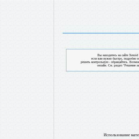
Вы находитесь на сайте Xenoid 
если вам нужно быстро, подробно и
решить контрольную - обращайтесь. Возмо
онлайн. См. раздел "Решение за
Использование мате