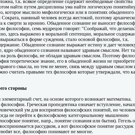
сложна, т.к. всякое определение содержит необходимые свойства
 потом найти путем дисциплины ума найти логическую понятийн
во, которое мыслило мифологически или в понятиях обыденного
 Сократа, наивный человек всегда жестокий, поэтому архаическ
а к смерти за иронию. Обыденное сознание не выносит философ
ком философии, семь мудрецов говорят: "Соображай, что делаешь"
но, здесь выражено в моральной сентенции, моральное содержа
 выражаться в форме суждения, стало основой философии, т.к.
держание. Обыденное сознание выражает истину и дает человек
е, ядро обыденного сознания называют здравым смыслом. Нет та
ь на роль философа, не обладая здравым смыслом. Поэтому фило
фия теоретическое знание, его в обыденной жизни не приобрете
дравого смысла, но тем не менее, связь между здравым смыслом 
жно считать правыми тех философов которые утверждали, что 
 его стороны
лементарный счет, на основе которого возникает математика.
 философии. Греческая пропедевтика означает вступление, нача
еловеческий ум для восприятия философских понятий, но челове
огда не перейти к философскому категориальному мышлению
лософское понятие, напр., понятие сознания или бытия). Гегель 
 воспринимается рассудком, а вот философское понятие рассудок
у любят все, философию понимают не многие.