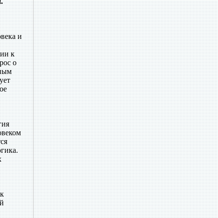
.
овека и
ии к
рос о
нным
ует
ое
гия
овеком
ся
огика.
х
ак
ей