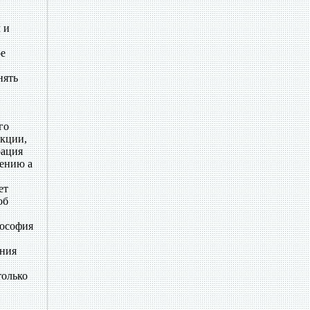
 и
ое
нять
го
акции,
рация
лению а
ет
об
лософия
ания
только