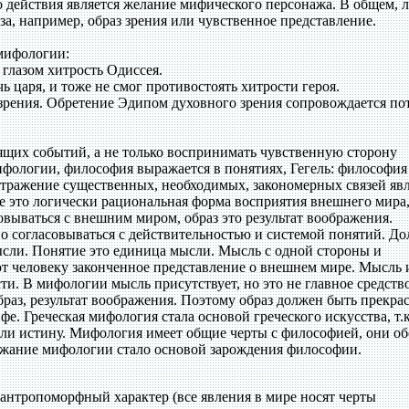
 действия является желание мифического персонажа. В общем, 
за, например, образ зрения или чувственное представление.
 мифологии:
 глазом хитрость Одиссея.
чь царя, и тоже не смог противостоять хитрости героя.
зрения. Обретение Эдипом духовного зрения сопровождается по
дящих событий, а не только воспринимать чувственную сторону
фологии, философия выражается в понятиях, Гегель: философия
 отражение существенных, необходимых, закономерных связей яв
е это логически рациональная форма восприятия внешнего мира,
совываться с внешним миром, образ это результат воображения.
ано согласовываться с действительностью и системой понятий. Д
ысли. Понятие это единица мысли. Мысль с одной стороны и
ют человеку законченное представление о внешнем мире. Мысль 
и. В мифологии мысль присутствует, но это не главное средство
браз, результат воображения. Поэтому образ должен быть прекра
фе. Греческая мифология стала основой греческого искусства, т.к
и истину. Мифология имеет общие черты с философией, они об
ржание мифологии стало основой зарождения философии.
 антропоморфный характер (все явления в мире носят черты