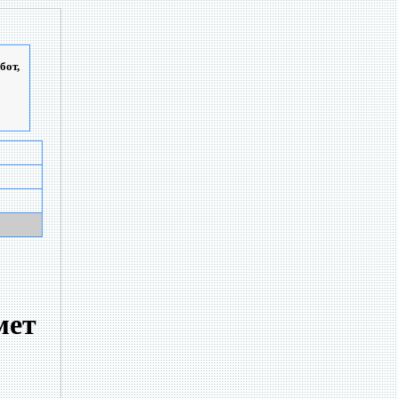
бот,
мет