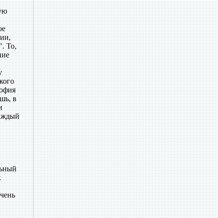
ую
ое
ии,
. То,
ние
у
кого
софия
шь, в
и
каждый
льный
к
очень