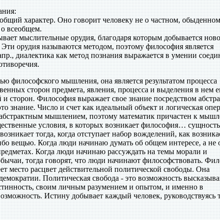
ания:
общий характер. Оно говорит человеку не о частном, обыденном
 о всеобщем.
вает мыслительные орудия, благодаря которым добывается нов
. Эти орудия называются методом, поэтому философия является
пр., диалектика как метод познания выражается в умении соеди
отиворечия.
ью философского мышления, она является результатом процесса
енных сторон предмета, явления, процесса и выделения в нем е
 и сторон. Философия выражает свое знание посредством абстр
то знание. Число и счет как идеальный объект и логическая опе
и абстрактным мышлением, поэтому математик причастен к мыш
щественные условия, в которых возникает философия… сущность
возникает тогда, когда отступает набор вожделений, как возника
бо вещью. Когда люди начинаю думать об общем интересе, а не 
предметах. Когда люди начинаю рассуждать на темы морали и
бычаи, тогда говорят, что люди начинают философствовать. Фи
еет место расцвет действительной политической свободы. Она
 демократии. Политическая свобода - это возможность высказыв
истинность, своим личным разумением и опытом, и именно в
возможность. Истину добывает каждый человек, руководствуясь 