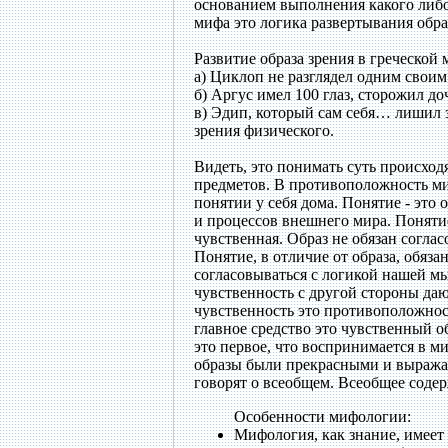
основанием выполнения какого либо
мифа это логика развертывания обра
Развитие образа зрения в греческой
а) Циклоп не разглядел одним своим
б) Аргус имел 100 глаз, сторожил до
в) Эдип, который сам себя… лишил 
зрения физического.
Видеть, это понимать суть происхо
предметов. В противоположность ми
понятии у себя дома. Понятие - это
и процессов внешнего мира. Поняти
чувственная. Образ не обязан согла
Понятие, в отличие от образа, обяз
согласовываться с логикой нашей м
чувственность с другой стороны да
чувственность это противоположност
главное средство это чувственный о
это первое, что воспринимается в ми
образы были прекрасными и выражал
говорят о всеобщем. Всеобщее соде
Особенности мифологии:
Мифология, как знание, имеет