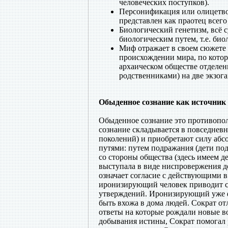
человеческих поступков).
Персонификация или олицетво
представлен как праотец всег
Биологический генетизм, всё 
биологическим путем, т.е. био
Миф отражает в своем сюжете
происхождении мира, по котор
архаическом обществе отделен
родственниками) на две экзог
Обыденное сознание как источник
Обыденное сознание это противопо
сознание складывается в повседнев
поколений) и приобретают силу абс
путями: путем подражания (дети по
со стороны общества (здесь имеем д
выступала в виде ниспровержения д
означает согласие с действующими в
иронизирующий человек приводит св
утверждений. Иронизирующий уже фи
быть вхожа в дома людей. Сократ от
ответы на которые рождали новые в
добывания истины, Сократ помогал р