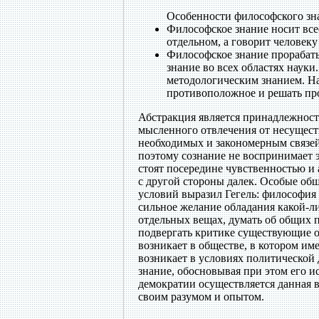
Особенности философского зн
Философское знание носит все
отдельном, а говорит человеку
Философское знание прорабаты
знание во всех областях науки
методологическим знанием. На
противоположное и решать пр
Абстракция является принадлежност
мысленного отвлечения от несуществ
необходимых и закономерным связей
поэтому сознание не воспринимает э
стоят посередине чувственностью 
с другой стороны далек. Особые об
условий выразил Гегель: философия 
сильное желание обладания какой-ли
отдельных вещах, думать об общих 
подвергать критике существующие о
возникает в обществе, в котором им
возникает в условиях политической
знание, обосновывая при этом его 
демократии осуществляется данная 
своим разумом и опытом.