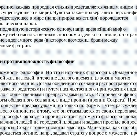
рение, каждая природная стихия представляется живым лицом. 
о существующего в мире). Чувства также подвергались персониф
существующее в мире (напр. природная стихия) порождаются
логической парой.
 подлинную историческую основу, напр. древнейший миф о
ому небо насильственным способом отделяют от земли, он отраж
ие эндогамного рода (в котором возможны браки между
амные фратрии.
 и противоположность философии
ложность философии. Но это и источник философии. Обыденное
ной жизни людей, в течение долгого времени (в жизни многих
олютного знания. Догмы обыденного сознания распространяются
дражают родителям) и путем насильственного принуждения инд
ело с общественными предрассудками и т.п.). Исторически фило
огм обыденного сознания, в виде иронии (иронии Сократа). Ир
 обществе предрассудками, но только по форме. Путем рассужде
оего оппонента к тому, что он отказывается от своих первонач
лософ. Сократ, его ирония состоит в том, что философия долж
лавливал людей на городской площади и задавал простые вопрос
опросы. Сократ только помогал мыслить. Майевтика, как способ
ождаться истине, напр., задавал стратегу вопрос о мужестве, пр