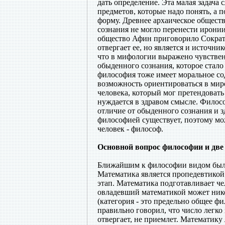
дать определение. Эта малая задача 
предметов, которые надо понять, а
форму. Древнее архаическое общест
сознания не могло перенести иронии
общество Афин приговорило Сократ
отвергает ее, но является и источни
что в мифологии выражено чувствен
обыденного сознания, которое стало
философия тоже имеет моральное со
возможность ориентироваться в мир
человека, который мог претендоват
нуждается в здравом смысле. Филосо
отличие от обыденного сознания и з
философией существует, поэтому мо
человек - философ.
Основной вопрос философии и две
Ближайшим к философии видом был э
Математика является пропедевтикой
этап. Математика подготавливает ч
овладевший математикой может ник
(категория - это предельно общее фи
правильно говорил, что число легко
отвергает, не приемлет. Математик