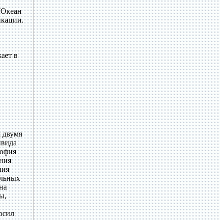
(Океан
икации.
ает в
 двумя
ивида
софия
ония
ния
альных
на
ы,
осил