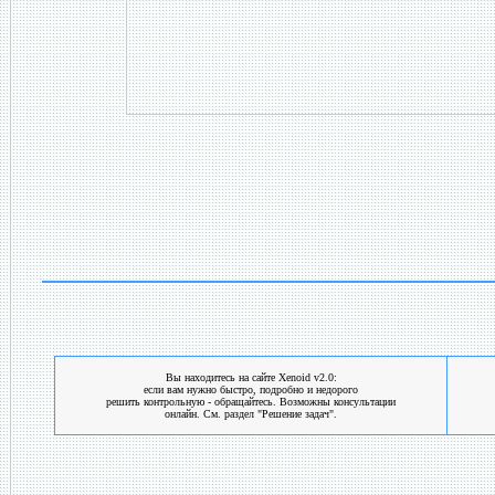
Вы находитесь на сайте Xenoid v2.0:
если вам нужно быстро, подробно и недорого
решить контрольную - обращайтесь. Возможны консультации
онлайн. См. раздел "Решение задач".